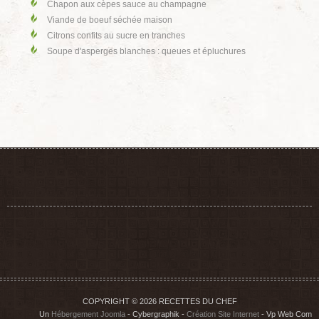
Chapon aux cèpes sauce au champagne
Viande de boeuf séchée maison
Citrons confits au sucre en tranches
Soupe d'asperges blanches : queues et épluchures
COPYRIGHT © 2026 RECETTES DU CHEF
Un
Hébergement Joomla
- Cybergraphik -
Création Site Internet
- Vp Web Com