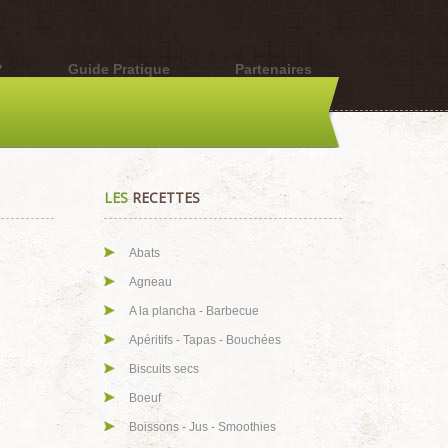
?
Guide Pratique
Partenaires
LES
RECETTES
Abats
Agneau
A la plancha - Barbecue
Apéritifs - Tapas - Bouchées
Biscuits secs
Boeuf
Boissons - Jus - Smoothies