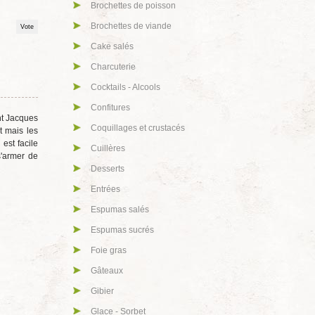
Brochettes de poisson
Brochettes de viande
Cake salés
Charcuterie
Cocktails - Alcools
Confitures
nt Jacques
Coquillages et crustacés
t mais les
 est facile
Cuillères
s'armer de
Desserts
Entrées
Espumas salés
Espumas sucrés
Foie gras
Gâteaux
Gibier
Glace - Sorbet