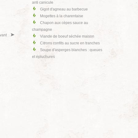
anti canicule
Gigot d'agneau au barbecue
Mogettes à la charentaise
Chapon aux cèpes sauce au
champagne
vant
Viande de boeuf séchée maison
Citrons confits au sucre en tranches
Soupe d'asperges blanches : queues
et épluchures