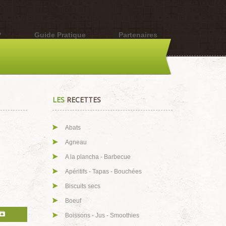
?
Guide Pratique
Partenaires
LES
RECETTES
Abats
Agneau
A la plancha - Barbecue
Apéritifs - Tapas - Bouchées
Biscuits secs
Boeuf
Boissons - Jus - Smoothies