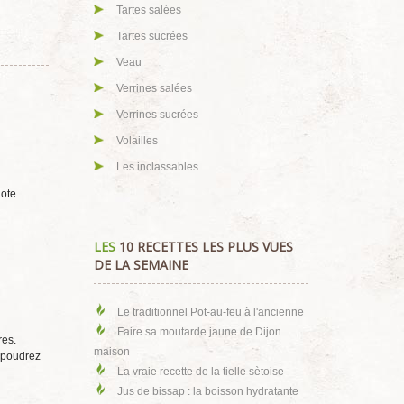
Tartes salées
Tartes sucrées
Veau
Verrines salées
Verrines sucrées
Volailles
Les inclassables
lote
LES
10 RECETTES LES PLUS VUES
DE LA SEMAINE
Le traditionnel Pot-au-feu à l'ancienne
Faire sa moutarde jaune de Dijon
res.
maison
aupoudrez
La vraie recette de la tielle sètoise
Jus de bissap : la boisson hydratante