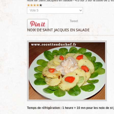
Noix de Saint Jacques en salade
-
4.0
sur
5
sur la base de
2
vo
Vote
utilisateur:
4
/
5
Veuillez
voter
Tweet
NOIX DE SAINT JACQUES EN SALADE
Temps de réfrigération : 1 heure + 10 mn pour les noix de st