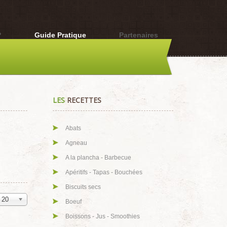
?
Guide Pratique
Partenaires
LES
RECETTES
Abats
Agneau
A la plancha - Barbecue
Apéritifs - Tapas - Bouchées
Biscuits secs
20
Boeuf
Boissons - Jus - Smoothies