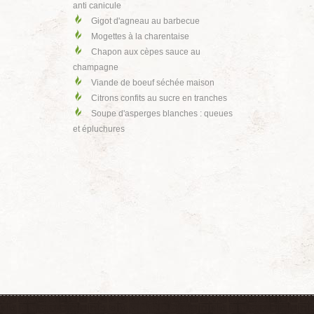
anti canicule
Gigot d'agneau au barbecue
Mogettes à la charentaise
Chapon aux cèpes sauce au
champagne
Viande de boeuf séchée maison
Citrons confits au sucre en tranches
Soupe d'asperges blanches : queues
et épluchures