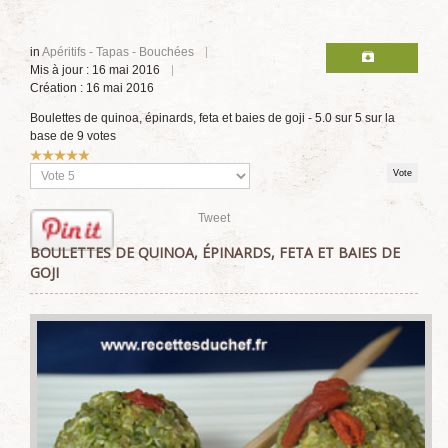
in
Apéritifs - Tapas - Bouchées
Mis à jour : 16 mai 2016
Création : 16 mai 2016
Boulettes de quinoa, épinards, feta et baies de goji
-
5.0
sur
5
sur la
base de
9
votes
Vote
utilisateur:
5
/
5
Veuillez
voter
Tweet
BOULETTES DE QUINOA, ÉPINARDS, FETA ET BAIES DE
GOJI