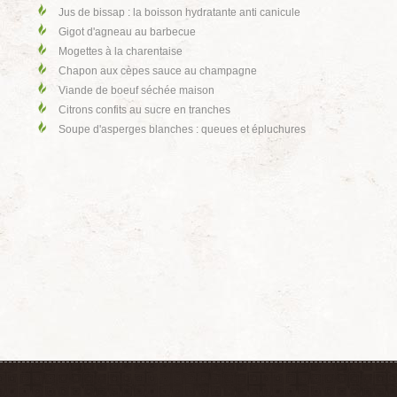
Jus de bissap : la boisson hydratante anti canicule
Gigot d'agneau au barbecue
Mogettes à la charentaise
Chapon aux cèpes sauce au champagne
Viande de boeuf séchée maison
Citrons confits au sucre en tranches
Soupe d'asperges blanches : queues et épluchures