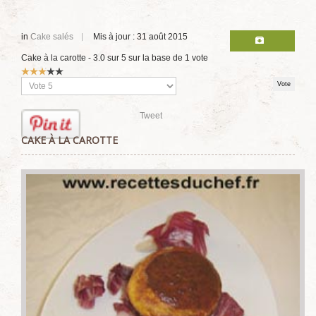
in
Cake salés
Mis à jour : 31 août 2015
Cake à la carotte
-
3.0
sur
5
sur la base de
1
vote
Vote
utilisateur:
3
/
5
Veuillez
voter
Tweet
CAKE À LA CAROTTE