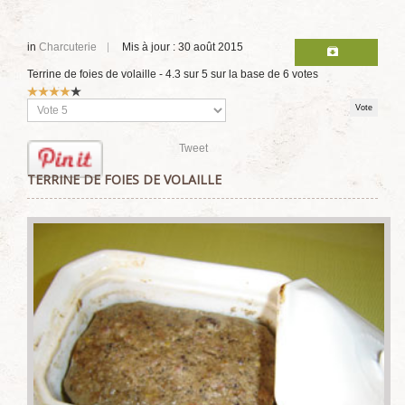
in
Charcuterie
Mis à jour : 30 août 2015
Terrine de foies de volaille
-
4.3
sur
5
sur la base de
6
votes
Vote
utilisateur:
4
/
5
Veuillez
voter
Tweet
TERRINE DE FOIES DE VOLAILLE