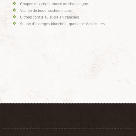
Chapon aux cèpes sauce au champagne
Viande de boeuf séchée maison
Citrons confits au sucre en tranches
Soupe d'asperges blanches : queues et épluchures