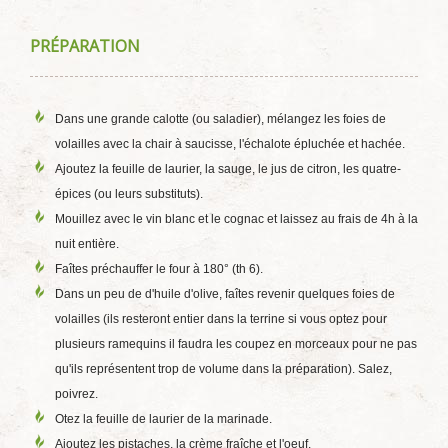
PRÉPARATION
Dans une grande calotte (ou saladier), mélangez les foies de
volailles avec la chair à saucisse, l'échalote épluchée et hachée.
Ajoutez la feuille de laurier, la sauge, le jus de citron, les quatre-
épices (ou leurs substituts).
Mouillez avec le vin blanc et le cognac et laissez au frais de 4h à la
nuit entière.
Faîtes préchauffer le four à 180° (th 6).
Dans un peu de d'huile d'olive, faîtes revenir quelques foies de
volailles (ils resteront entier dans la terrine si vous optez pour
plusieurs ramequins il faudra les coupez en morceaux pour ne pas
qu'ils représentent trop de volume dans la préparation). Salez,
poivrez.
Otez la feuille de laurier de la marinade.
Ajoutez les pistaches, la crème fraîche et l'oeuf.