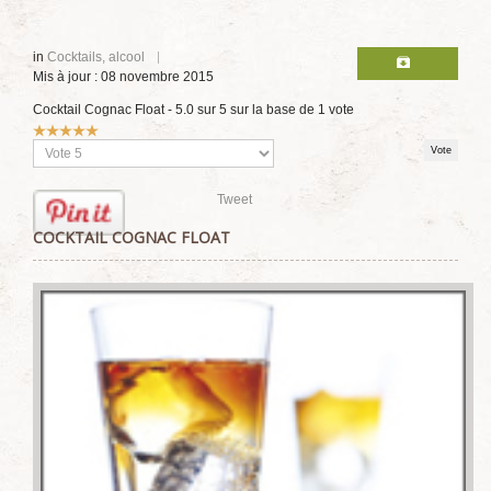
in
Cocktails, alcool
Mis à jour : 08 novembre 2015
Cocktail Cognac Float
-
5.0
sur
5
sur la base de
1
vote
Vote
utilisateur:
5
/
5
Veuillez
voter
Tweet
COCKTAIL COGNAC FLOAT