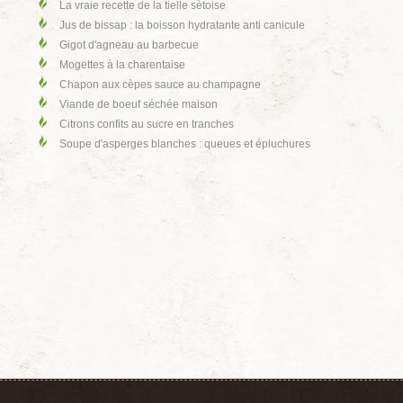
La vraie recette de la tielle sètoise
Jus de bissap : la boisson hydratante anti canicule
Gigot d'agneau au barbecue
Mogettes à la charentaise
Chapon aux cèpes sauce au champagne
Viande de boeuf séchée maison
Citrons confits au sucre en tranches
Soupe d'asperges blanches : queues et épluchures