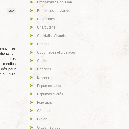
Brochettes de poisson
Brochettes de viande
Cake salés
Charcuterie
Cocktails - Alcools
Confitures
ètes. Très
Coquillages et crustacés
dients, en
agout. Les
Cuillères
s carottes
n dés pour
Desserts
er ou bien
Entrées
Espumas salés
Espumas sucrés
Foie gras
Gâteaux
Gibier
Glace - Sorbet