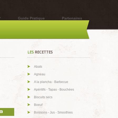
?
Guide Pratique
Partenaires
LES
RECETTES
Abats
Agneau
A la plancha - Barbecue
Apéritifs - Tapas - Bouchées
Biscuits secs
Boeuf
Boissons - Jus - Smoothies