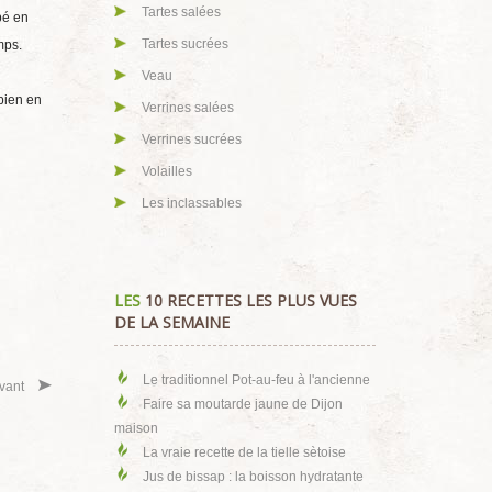
Tartes salées
pé en
Tartes sucrées
mps.
Veau
 bien en
Verrines salées
Verrines sucrées
Volailles
Les inclassables
LES
10 RECETTES LES PLUS VUES
DE LA SEMAINE
Le traditionnel Pot-au-feu à l'ancienne
vant
Faire sa moutarde jaune de Dijon
maison
La vraie recette de la tielle sètoise
Jus de bissap : la boisson hydratante