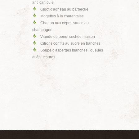
anti canicule
Gigot d'agneau au barbecue
Mogettes à la charentaise
Chapon aux cèpes sauce au
champagne
Viande de boeuf séchée maison
Citrons confits au sucre en tranches
Soupe d'asperges blanches : queues
et épluchures