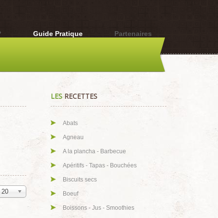
?
Guide Pratique
Partenaires
LES
RECETTES
Abats
Agneau
A la plancha - Barbecue
Apéritifs - Tapas - Bouchées
Biscuits secs
20
Boeuf
Boissons - Jus - Smoothies