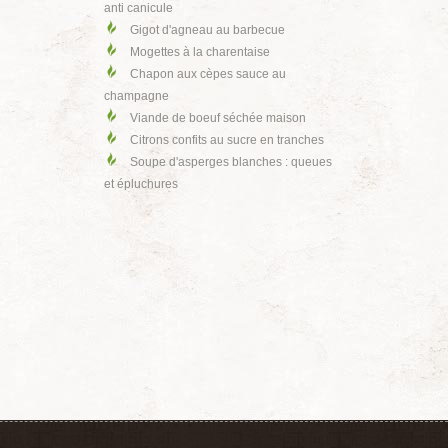
anti canicule
Gigot d'agneau au barbecue
Mogettes à la charentaise
Chapon aux cèpes sauce au
champagne
Viande de boeuf séchée maison
Citrons confits au sucre en tranches
Soupe d'asperges blanches : queues
et épluchures