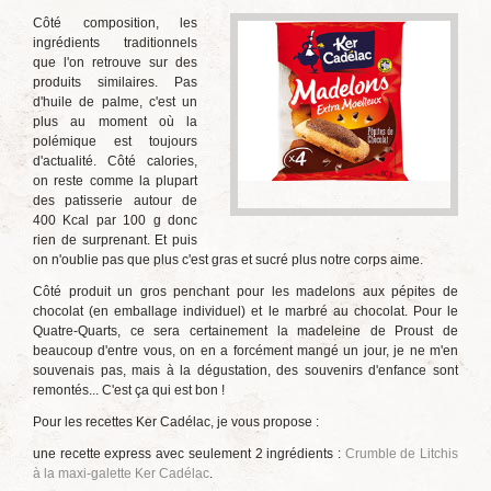
Côté composition, les
ingrédients traditionnels
que l'on retrouve sur des
produits similaires. Pas
d'huile de palme, c'est un
plus au moment où la
polémique est toujours
d'actualité. Côté calories,
on reste comme la plupart
des patisserie autour de
400 Kcal par 100 g donc
rien de surprenant. Et puis
on n'oublie pas que plus c'est gras et sucré plus notre corps aime.
Côté produit un gros penchant pour les madelons aux pépites de
chocolat (en emballage individuel) et le marbré au chocolat. Pour le
Quatre-Quarts, ce sera certainement la madeleine de Proust de
beaucoup d'entre vous, on en a forcément mangé un jour, je ne m'en
souvenais pas, mais à la dégustation, des souvenirs d'enfance sont
remontés... C'est ça qui est bon !
Pour les recettes Ker Cadélac, je vous propose :
une recette express avec seulement 2 ingrédients :
Crumble de Litchis
à la maxi-galette Ker Cadélac
.