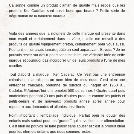
Ca sonne comme un produit d'antan de qualité mais est-ce que les
produits Ker Cadélac sont aussi bons que beaux ? Petite série de
dégustation de la fameuse marque.
Voilà des années que la notoriété de cette marque est présente dans
mon esprit et certainement dans la vôtre, qu'elle me renvoit à des
produits de qualité typiquement breton, certainement pour vous aussi.
Pourtant je n'en avais jamais goûté un seul auparavant. Et vous ? Je ne
pouvais rester sur des à-priori sans me faire une véritable idée de cette
marque et pourquoi pas incorporer un de leurs produits à l'une de mes
recettes.
Tout d'abord la marque : Ker Cadélac. Ce n'est pas une entreprise
chinoise qui aurait pris un nom bien de chez nous. C'est bien une
entreprise française, bretonne de surcroit qui naquit en 1968 à...
Cadélac !!! Aujourd'hui elle emploit 500 personnes ! Quatre-quart puis
madeleines pendant 20 ans puis d'autres produits comme les palets et
petits-beurre et de nouveaux produits année après année pour
répondre aux demandes et attentes des clients.
Point important : l'emballage individuel. Parfait pour le goûter des
enfants mais surtout pour les "grands" qui surveillent leur alimentation.
C'est bien de pouvoir se faire plaisir sans abuser et c'est le produit idéal
pour les éternels enfants que nous sommes restés.