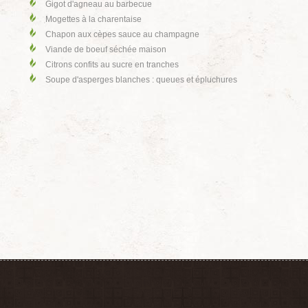
Gigot d'agneau au barbecue
Mogettes à la charentaise
Chapon aux cèpes sauce au champagne
Viande de boeuf séchée maison
Citrons confits au sucre en tranches
Soupe d'asperges blanches : queues et épluchures