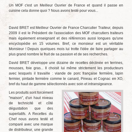
Un MOF c'est un Meilleur Ouvrier de France et quand il passe en
cuisine cela donne quoi ? Nous avons testé pour vous...
David BRET est Meilleur Ouvrier de France Charcutier Traiteur, depuis
2009 il est le Président de l'association des MOF charcutiers traiteurs
mais également enseignant et des références aussi longues qu'une
encyclopédie en 15 volumes. Bref, ce monsieur est un véritable
Monsieur ! Depuis quelques mois lui trotte l'idée de faire partager au
plus grand nombre le fruit de sa passion et de ses recherches.
David BRET développe une dizaine de recettes déclinée en terrines,
mousses, foie gras... Il choisit lui même strictement les producteurs
avec lesquels il travaille : viande de porc française fermière, lapin
fermier, pintade fermière comme le canard, Pineau et Cognac en XO,
bref du haut de gamme sélectionnés avec soin et intransigeance.
Les produits sont forcément
"maison", d'un haut niveau
de technicité et côté
dégustation que des
superlatifs. A Recettes du
Chef nous avons testé et
comparé avec une marque
de distributeur, une grande