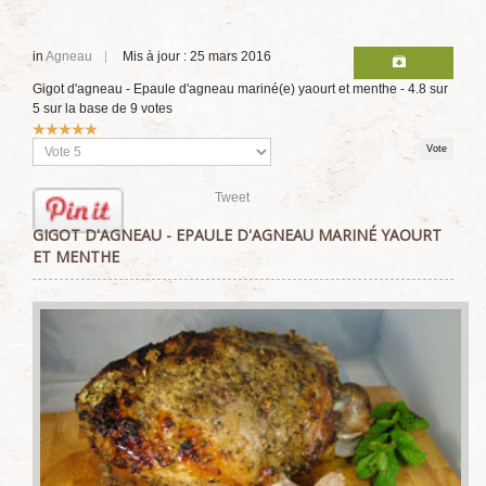
in
Agneau
Mis à jour : 25 mars 2016
Gigot d'agneau - Epaule d'agneau mariné(e) yaourt et menthe
-
4.8
sur
5
sur la base de
9
votes
Vote
utilisateur:
5
/
5
Veuillez
voter
Tweet
GIGOT D'AGNEAU - EPAULE D'AGNEAU MARINÉ YAOURT
ET MENTHE