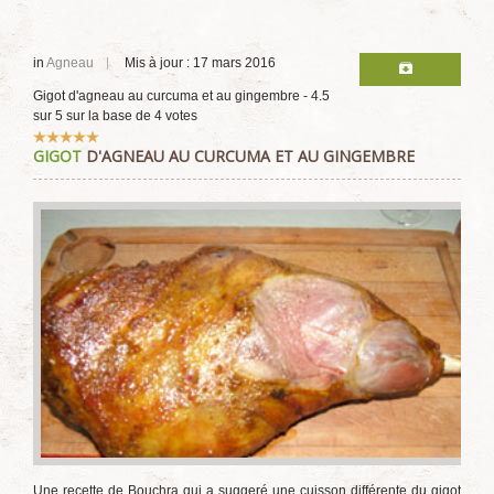
in
Agneau
Mis à jour : 17 mars 2016
Gigot d'agneau au curcuma et au gingembre
-
4.5
sur
5
sur la base de
4
votes
Vote
GIGOT
D'AGNEAU AU CURCUMA ET AU GINGEMBRE
utilisateur:
5
/
5
Une recette de Bouchra qui a suggeré une cuisson différente du gigot