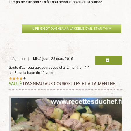
Temps de cuisson : 1h à 1h30 selon le poids de la viande
LIRE GIGOT D'AGNEAU À LA CRÈME D'AIL ET AU THYM
in
Agneau
Mis à jour : 23 mars 2016
Sauté d'agneau aux courgettes et à la menthe
-
4.4
sur
5
sur la base de
11
votes
Vote
SAUTÉ
D'AGNEAU AUX COURGETTES ET À LA MENTHE
utilisateur:
4
/
5