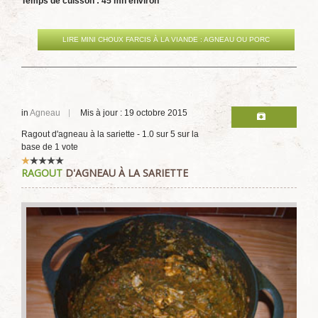
Temps de cuisson : 45 mn environ
LIRE MINI CHOUX FARCIS À LA VIANDE : AGNEAU OU PORC
in
Agneau
Mis à jour : 19 octobre 2015
Ragout d'agneau à la sariette
-
1.0
sur
5
sur la
base de
1
vote
Vote
RAGOUT
D'AGNEAU À LA SARIETTE
utilisateur:
1
/
5