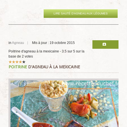
LIRE SAUTÉ D'AGNEAU AUX LÉGUMES
in
Agneau
Mis à jour : 19 octobre 2015
Poitrine d'agneau à la mexicaine
-
3.5
sur
5
sur la
base de
2
votes
Vote
POITRINE
D'AGNEAU À LA MEXICAINE
utilisateur:
4
/
5