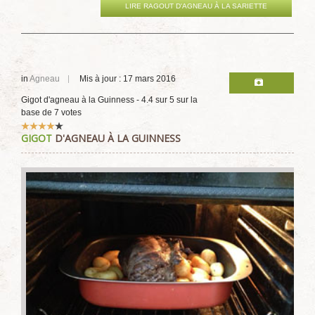
LIRE RAGOUT D'AGNEAU À LA SARIETTE
in
Agneau
Mis à jour : 17 mars 2016
Gigot d'agneau à la Guinness
-
4.4
sur
5
sur la
base de
7
votes
Vote
GIGOT
D'AGNEAU À LA GUINNESS
utilisateur:
4
/
5