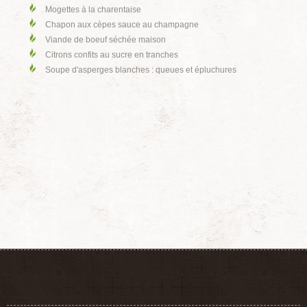
Mogettes à la charentaise
Chapon aux cèpes sauce au champagne
Viande de boeuf séchée maison
Citrons confits au sucre en tranches
Soupe d'asperges blanches : queues et épluchures