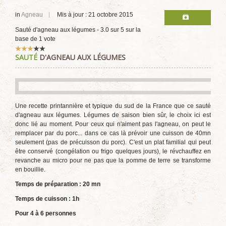
in
Agneau
Mis à jour : 21 octobre 2015
Sauté d'agneau aux légumes
-
3.0
sur
5
sur la
base de
1
vote
Vote
SAUTÉ
D'AGNEAU AUX LÉGUMES
utilisateur:
3
/
5
Une recette printannière et typique du sud de la France que ce sauté
d'agneau aux légumes. Légumes de saison bien sûr, le choix ici est
donc lié au moment. Pour ceux qui n'aiment pas l'agneau, on peut le
remplacer par du porc... dans ce cas là prévoir une cuisson de 40mn
seulement (pas de précuisson du porc). C'est un plat familial qui peut
être conservé (congélation ou frigo quelques jours), le révchauffez en
revanche au micro pour ne pas que la pomme de terre se transforme
en bouillie.
Temps de préparation : 20 mn
Temps de cuisson : 1h
Pour 4 à 6 personnes