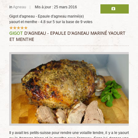
in
Agneau
Mis à jour : 25 mars 2016
Gigot d'agneau - Epaule d'agneau mariné(e)
yaourt et menthe
-
4.8
sur
5
sur la base de
9
votes
Vote
GIGOT
D'AGNEAU - EPAULE D'AGNEAU MARINÉ YAOURT
utilisateur:
5
/
5
ET MENTHE
Il y avait les petits-suisse pour rendre une volaille tendre, il y a le yaourt