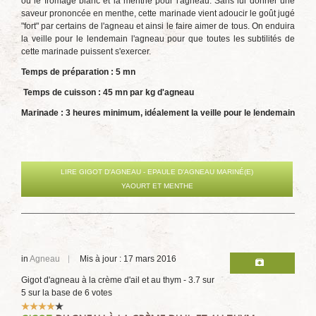
ou le fromage blanc et la menthe pour l'agneau. Sans lui donner une
saveur prononcée en menthe, cette marinade vient adoucir le goût jugé
"fort" par certains de l'agneau et ainsi le faire aimer de tous. On enduira
la veille pour le lendemain l'agneau pour que toutes les subtilités de
cette marinade puissent s'exercer.
Temps de préparation : 5 mn
Temps de cuisson : 45 mn par kg d'agneau
Marinade : 3 heures minimum, idéalement la veille pour le lendemain
LIRE GIGOT D'AGNEAU - EPAULE D'AGNEAU MARINÉ(E)
YAOURT ET MENTHE
in
Agneau
Mis à jour : 17 mars 2016
Gigot d'agneau à la crème d'ail et au thym
-
3.7
sur
5
sur la base de
6
votes
Vote