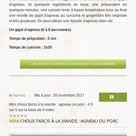
d'agneau. Ici quelques ingrédients de base, une préparation en
quelques minutes, une cuisson lente à basse température pour au final
une recette de gigot d'agneau au curcuma et gingembre très originale
et très gouteuse. On peut utiliser une épaule d'agneau bien sûr.
Un gigot d'agneau (6 à 8 personnes)
Temps de prépration : 5 mn
Temps de cuisson : 1h30
LIRE GIGOT D'AGNEAU AU CURCUMA ET AU GINGEMBRE
in
Agneau
Mis à jour : 26 novembre 2017
Mini choux farcis à la viande : agneau ou porc
-
4.5
sur
5
sur la base de
4
votes
Vote
MINI
CHOUX FARCIS À LA VIANDE : AGNEAU OU PORC
utilisateur:
5
/
5