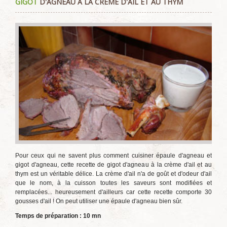
GIGOT
D'AGNEAU À LA CRÈME D'AIL ET AU THYM
utilisateur:
4
/
5
Pour ceux qui ne savent plus comment cuisiner épaule d'agneau et
gigot d'agneau, cette recette de gigot d'agneau à la crème d'ail et au
thym est un véritable délice. La crème d'ail n'a de goût et d'odeur d'ail
que le nom, à la cuisson toutes les saveurs sont modifiées et
remplacées... heureusement d'ailleurs car cette recette comporte 30
gousses d'ail !
On peut utiliser une épaule d'agneau bien sûr.
Temps de préparation : 10 mn