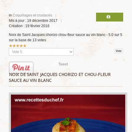
in
Coquillages et crustacés
Mis à jour : 19 décembre 2017
Création : 19 février 2016
Noix de Saint Jacques chorizo chou-fleur sauce au vin blanc
-
5.0
sur
5
sur la base de
13
votes
Vote
utilisateur:
5
/
5
Veuillez
voter
Tweet
NOIX DE SAINT JACQUES CHORIZO ET CHOU-FLEUR
SAUCE AU VIN BLANC