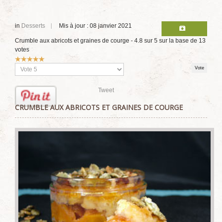
in
Desserts
Mis à jour : 08 janvier 2021
Crumble aux abricots et graines de courge
-
4.8
sur
5
sur la base de
13
votes
Vote
utilisateur:
5
/
5
Veuillez
voter
Tweet
CRUMBLE AUX ABRICOTS ET GRAINES DE COURGE