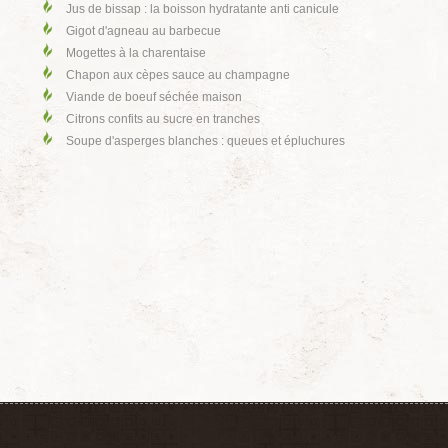
Jus de bissap : la boisson hydratante anti canicule
Gigot d'agneau au barbecue
Mogettes à la charentaise
Chapon aux cèpes sauce au champagne
Viande de boeuf séchée maison
Citrons confits au sucre en tranches
Soupe d'asperges blanches : queues et épluchures