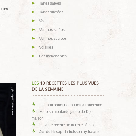
Tartes salées
 persil
Tartes sucrées
Veau
Verrines salées
Verrines sucrées
Volailles
Les inclassables
LES
10 RECETTES LES PLUS VUES
DE LA SEMAINE
Le traditionnel Pot-au-feu à l'ancienne
Faire sa moutarde jaune de Dijon
maison
La vraie recette de la tielle sètoise
Jus de bissap : la boisson hydratante