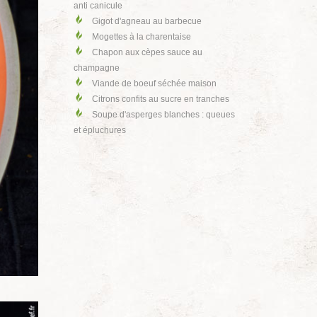
anti canicule
Gigot d'agneau au barbecue
Mogettes à la charentaise
Chapon aux cèpes sauce au
champagne
Viande de boeuf séchée maison
Citrons confits au sucre en tranches
Soupe d'asperges blanches : queues
et épluchures