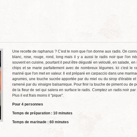
Une recette de raphanus ? C'est le nom que l'on donne aux radis. On connai
blanc, rose, rouge, rond, long mais il y a aussi le radis noir que l'on né
souvent en cuisine, pourtant il peut être dégusté en velouté, en salade, en 
chips et se marie parfaitement avec de nombreux légumes. Ici c'est le ra
mariné que l'on met en valeur. Il est préparé en carpaccio dans une marinad
agrumes, une touche sucrée apportée par du miel ou du sirop d'érable et l
ramené par du vinaigre balsamique. Pour finir la touche de piment ou de p
de la fleur de sel qui salera en surface le radis. Comptez un radis noir pa
Plus il est frais moins il "pique".
Pour 4 personnes
Temps de préparation : 10 minutes
Temps de marinade : 60 minutes