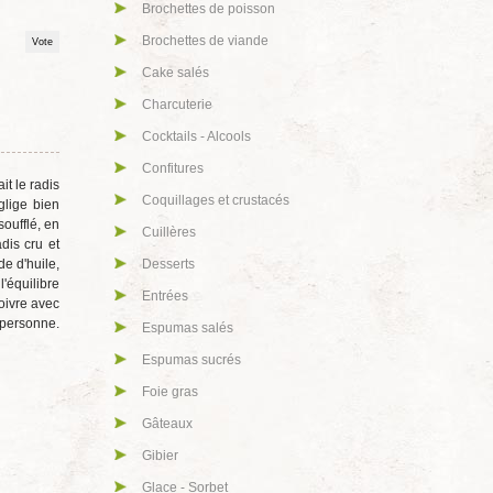
Brochettes de poisson
Brochettes de viande
Cake salés
Charcuterie
Cocktails - Alcools
Confitures
t le radis
Coquillages et crustacés
glige bien
soufflé, en
Cuillères
dis cru et
e d'huile,
Desserts
'équilibre
Entrées
oivre avec
r personne.
Espumas salés
Espumas sucrés
Foie gras
Gâteaux
Gibier
Glace - Sorbet