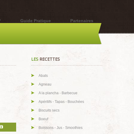
?
Guide Pratique
Partenaires
LES
RECETTES
Abats
Agneau
A la plancha - Barbecue
Apéritifs - Tapas - Bouchées
Biscuits secs
Boeuf
Boissons - Jus - Smoothies