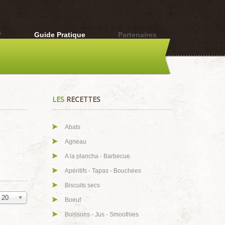
?
Guide Pratique
Partenaires
LES
RECETTES
Abats
Agneau
A la plancha - Barbecue
Apéritifs - Tapas - Bouchées
Biscuits secs
20
Boeuf
Boissons - Jus - Smoothies