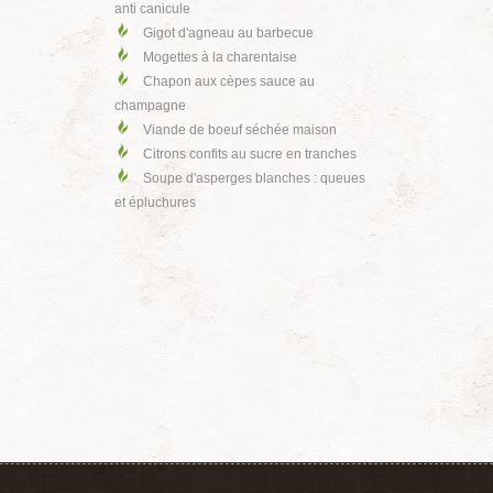
anti canicule
Gigot d'agneau au barbecue
Mogettes à la charentaise
Chapon aux cèpes sauce au
champagne
Viande de boeuf séchée maison
Citrons confits au sucre en tranches
Soupe d'asperges blanches : queues
et épluchures