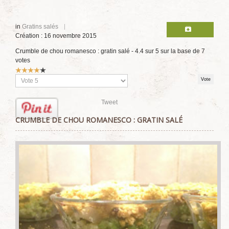
in
Gratins salés
Création : 16 novembre 2015
Crumble de chou romanesco : gratin salé
-
4.4
sur
5
sur la base de
7
votes
Vote
utilisateur:
4
/
5
Veuillez
voter
Tweet
CRUMBLE DE CHOU ROMANESCO : GRATIN SALÉ