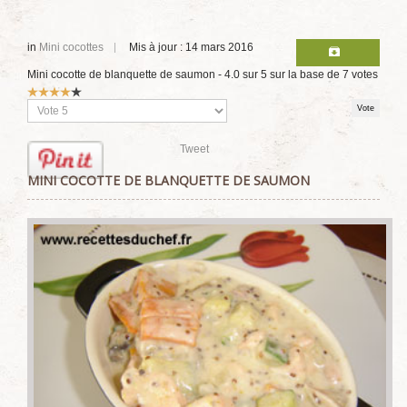
in
Mini cocottes
Mis à jour : 14 mars 2016
Mini cocotte de blanquette de saumon
-
4.0
sur
5
sur la base de
7
votes
Vote
utilisateur:
4
/
5
Veuillez
voter
Tweet
MINI COCOTTE DE BLANQUETTE DE SAUMON