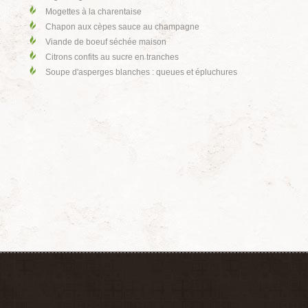
Mogettes à la charentaise
Chapon aux cèpes sauce au champagne
Viande de boeuf séchée maison
Citrons confits au sucre en tranches
Soupe d'asperges blanches : queues et épluchures