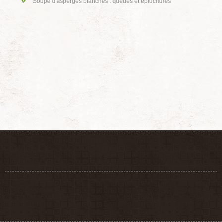
Soupe d'asperges blanches : queues et épluchures