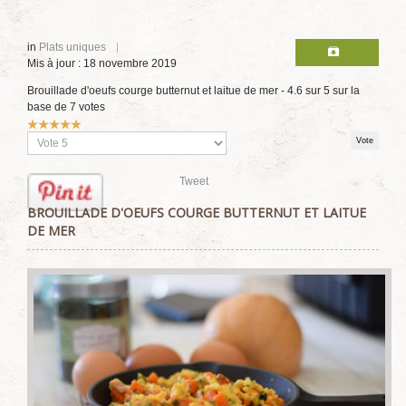
in
Plats uniques
Mis à jour : 18 novembre 2019
Brouillade d'oeufs courge butternut et laitue de mer
-
4.6
sur
5
sur la
base de
7
votes
Vote
utilisateur:
5
/
5
Veuillez
voter
Tweet
BROUILLADE D'OEUFS COURGE BUTTERNUT ET LAITUE
DE MER