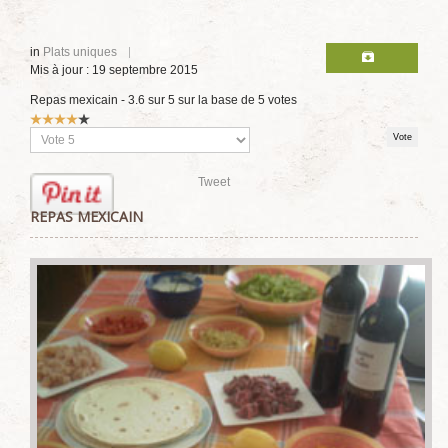
in
Plats uniques
Mis à jour : 19 septembre 2015
Repas mexicain
-
3.6
sur
5
sur la base de
5
votes
Vote
utilisateur:
4
/
5
Veuillez
voter
Tweet
REPAS MEXICAIN