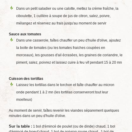
Dans un petit saladier ou une calotte, mettez la crème fraîche, la
ciboulette, 1 cuillère à soupe de jus de citron, salez, poivre,
mélangez et réservez au frais jusqu'au moment de servir
Sauce aux tomates
Dans une casserole, faîtes chauffer un peu d'huile d'olive, ajoutez
la boite de tomates (ou les tomates fraiches coupées en
morceaux), les gousses d'ail écrasées, les graines de coriandre, le
piment, salez, poivrez et laissez cuire à feu vif pendant 15 à 20 mn
Cuisson des tortillas
Laissez les tortillas dans le torchon et faîte chauffer au micron
onde pendant 1 à 2 mn (les tortillas conserveront tout leur
moelleux)
Au moment de servir, faîtes revenir les viandes séparement quelques
minutes dans un peu d'huile d'olive.
Sur la table :
1 bol d'émincé de poulet (ou de dinde) chaud, 1 bol
d'émincé de boeuf chaud, 1 bol de poivron rouge chaud , 1 bol de