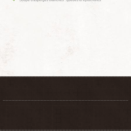
Soupe d'asperges blanches : queues et épluchures