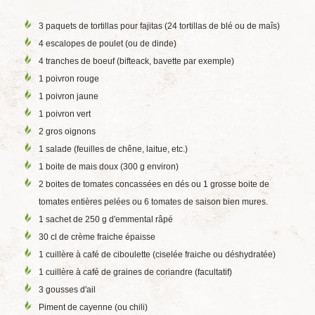
3 paquets de tortillas pour fajitas (24 tortillas de blé ou de maîs)
4 escalopes de poulet (ou de dinde)
4 tranches de boeuf (bifteack, bavette par exemple)
1 poivron rouge
1 poivron jaune
1 poivron vert
2 gros oignons
1 salade (feuilles de chêne, laitue, etc.)
1 boite de mais doux (300 g environ)
2 boites de tomates concassées en dés ou 1 grosse boite de
tomates entières pelées ou 6 tomates de saison bien mures.
1 sachet de 250 g d'emmental râpé
30 cl de crème fraiche épaisse
1 cuillère à café de ciboulette (ciselée fraiche ou déshydratée)
1 cuillère à café de graines de coriandre (facultatif)
3 gousses d'ail
Piment de cayenne (ou chili)