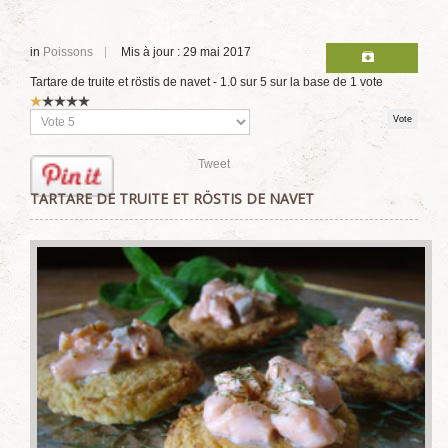
in
Poissons
Mis à jour : 29 mai 2017
Tartare de truite et röstis de navet
-
1.0
sur
5
sur la base de
1
vote
Vote
utilisateur:
1
/
5
Veuillez
voter
Tweet
TARTARE DE TRUITE ET RÖSTIS DE NAVET