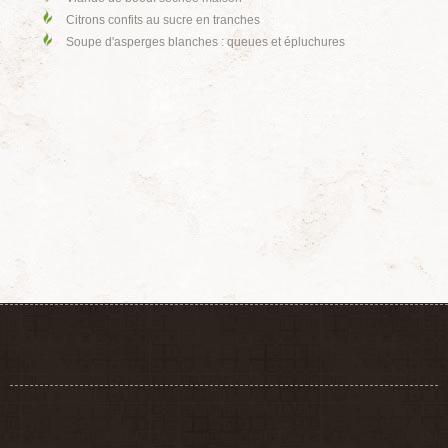
Citrons confits au sucre en tranches
Soupe d'asperges blanches : queues et épluchures