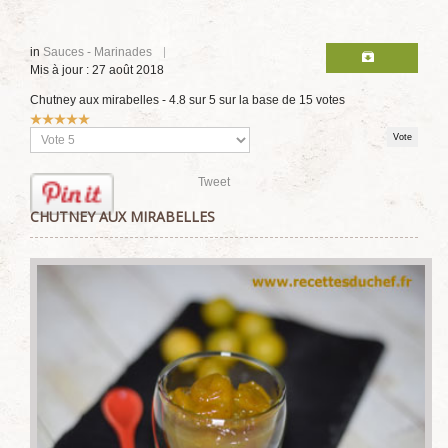
in
Sauces - Marinades
Mis à jour : 27 août 2018
Chutney aux mirabelles
-
4.8
sur
5
sur la base de
15
votes
Vote
utilisateur:
5
/
5
Veuillez
voter
Tweet
CHUTNEY AUX MIRABELLES