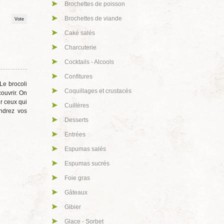
Brochettes de poisson
Brochettes de viande
Cake salés
Charcuterie
Cocktails - Alcools
Confitures
Le brocoli
Coquillages et crustacés
couvrir. On
r ceux qui
Cuillères
endrez vos
Desserts
Entrées
Espumas salés
Espumas sucrés
Foie gras
Gâteaux
Gibier
Glace - Sorbet