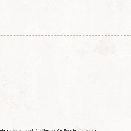
)
te et salée (gros sel : 1 cuillère à café). Egouttez et réservez.