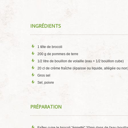
INGRÉDIENTS
1 tête de brocoli
200 g de pommes de terre
1/2 litre de bouillon de volaille (eau + 1/2 bouillon cube)
20 cl de crème fraîche (épaisse ou liquide, allégée ou non
Gros sel
Sel, poivre
PRÉPARATION
Faîtes cuire le brocoli "émietté" 20mn dans de l'eau bouillan