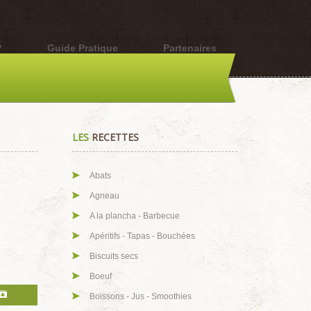
?
Guide Pratique
Partenaires
LES
RECETTES
Abats
Agneau
A la plancha - Barbecue
Apéritifs - Tapas - Bouchées
Biscuits secs
Boeuf
Boissons - Jus - Smoothies