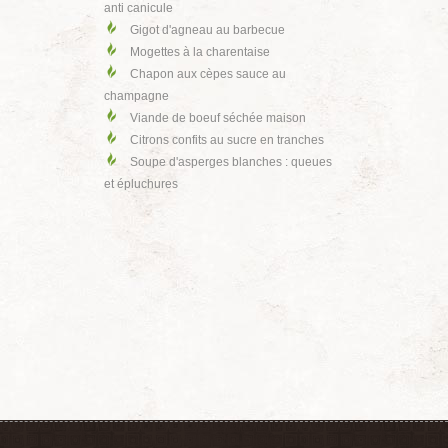
anti canicule
Gigot d'agneau au barbecue
Mogettes à la charentaise
Chapon aux cèpes sauce au
champagne
Viande de boeuf séchée maison
Citrons confits au sucre en tranches
Soupe d'asperges blanches : queues
et épluchures