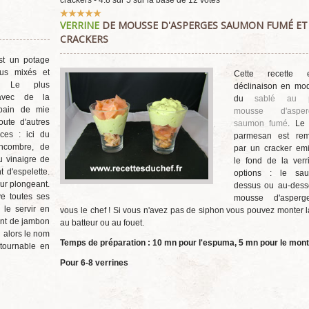
crackers
-
4.8
sur
5
sur la base de
12
votes
Vote
VERRINE
DE MOUSSE D'ASPERGES SAUMON FUMÉ ET
utilisateur:
5
/
5
CRACKERS
st un potage
us mixés et
Cette recette 
s. Le plus
déclinaison en mod
avec de la
du
sablé au p
pain de mie
mousse d'aspe
ute d'autres
saumon fumé
. Le
ces : ici du
parmesan est rem
oncombre, de
par un cracker emi
du vinaigre de
le fond de la verr
 d'espelette.
options : le sa
ur plongeant.
dessus ou au-dess
e toutes ses
mousse d'asperge
 le servir en
vous le chef ! Si vous n'avez pas de siphon vous pouvez monter la
ant de jambon
au batteur ou au fouet.
d alors le nom
Temps de préparation :
10 mn pour l'espuma, 5 mn pour le mon
ntournable en
Pour 6-8 verrines