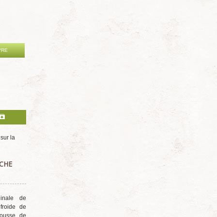
VRE
sur la
ACHE
ginale de
froide de
mousse de