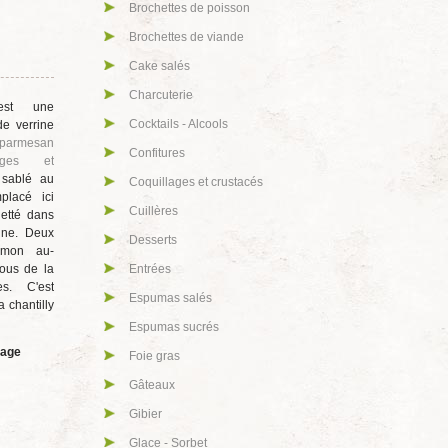
est une
e verrine
armesan
rges et
 sablé au
placé ici
etté dans
ine. Deux
umon au-
ous de la
s. C'est
 chantilly
LES
RECETTES
tage
Abats
Agneau