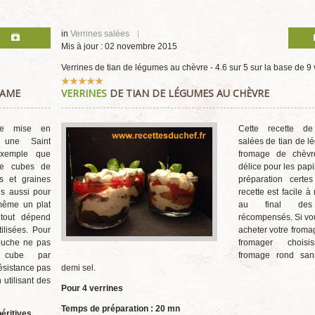
in
Verrines salées
Mis à jour : 02 novembre 2015
Verrines de tian de légumes au chèvre
-
4.6
sur
5
sur la base de
9
Vote
SAME
VERRINES
DE TIAN DE LÉGUMES AU CHÈVRE
utilisateur:
5
/
5
le mise en
Cette recette de
 une Saint
salées de tian de 
exemple que
fromage de chèvr
 de cubes de
délice pour les papi
s et graines
préparation certe
s aussi pour
recette est facile à 
même un plat
au final des 
 tout dépend
récompensés. Si vo
ilisées. Pour
acheter votre froma
ouche ne pas
fromager chois
 cube par
fromage rond san
ésistance pas
demi sel.
utilisant des
Pour 4 verrines
Temps de préparation : 20 mn
éritives