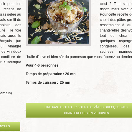
isir pour les
c'est ? Tout simp
e recette de
risotto mais avec 
 gras gelée au
Pour cette recette de
uls sur lit de
choisi des pâtes gr
hoisira des
ressemblent à du
ité : le foie
chanterelles déshyd
ais aussi le
tout de chez
Banyuls (un
quelques asperge
ul vinaigre
congelées, des
 de vin doux
séchées mariné
 confiture de
l'huile d'olive et bien sûr du parmesan que vous râperez au derni
r la Boutique
Pour 4-6 personnes
Temps de préparation : 20 mn
Temps de cuisson : 25 mn
ndemain)
LIRE PASTASOTTO : RISOTTO DE PÂTES GRECQUES AUX
CHANTERELLES EN VERRINES
ANYULS