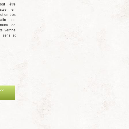
oit être
ustée en
et en très
 afin de
ximum de
te verrine
s sens et
QUI