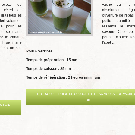
recette de
vache qui rit d
e céleri au
absolument dég
 gras tous les
ouverture de repas 
éleri volent en
petite quantité
ice pour les
ressentir le ma
léri se marie
saveurs. Cette peti
ec le canard
permet d'ouvrir le
 il se marie
l'apétit.
ines, un plat
Pour 6 verrines
Temps de préparation : 15 mn
Temps de cuisson : 25 mn
Temps de réfrigération : 2 heures minimum
LIRE SOUPE FROIDE DE COURGETTE ET SA MOUSSE DE VACHE 
RIT
U FOIE