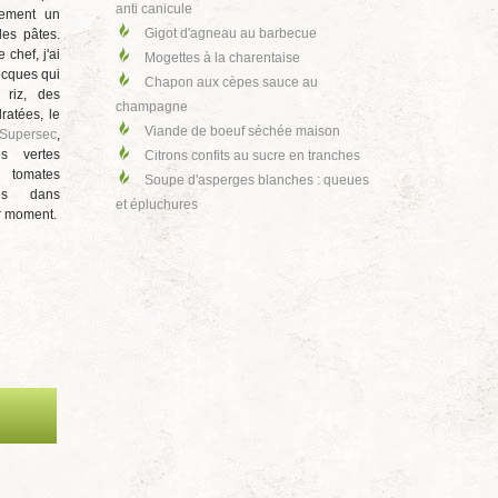
lement un
Pommes de terre
des pâtes.
Porc
 chef, j'ai
ecques qui
Salades
 riz, des
ratées, le
Sauces - Marinades
Supersec
,
Soupes
s vertes
 tomates
Tartes salées
es dans
Tartes sucrées
er moment.
Veau
Verrines salées
Verrines sucrées
Volailles
Les inclassables
LES
10 RECETTES LES PLUS VUES
DE LA SEMAINE