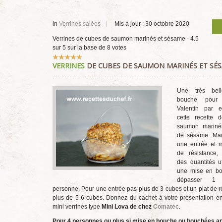
in
Verrines salées
Mis à jour : 30 octobre 2020
Verrines de cubes de saumon marinés et sésame
-
4.5
sur
5
sur la base de
8
votes
Vote
VERRINES
DE CUBES DE SAUMON MARINÉS ET SÉ
utilisateur:
5
/
5
Une très bel
bouche pour
Valentin par 
cette recette
saumon mariné
de sésame. Mai
une entrée et 
de résistance,
des quantités ut
une mise en b
dépasser 1
personne. Pour une entrée pas plus de 3 cubes et un plat de r
plus de 5-6 cubes. Donnez du cachet à votre présentation en 
mini verrines type
Mini Lova de chez
Comatec
.
Pour 4 personnes ou plus si mise en bouche ou bouchées ap