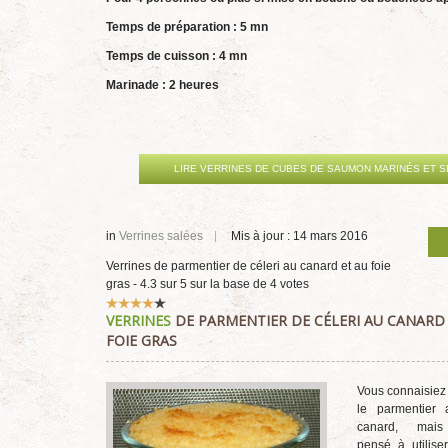
Temps de préparation : 5
mn
Temps de cuisson : 4 mn
Marinade : 2 heures
LIRE VERRINES DE CUBES DE SAUMON MARINÉS ET 
in
Verrines salées
Mis à jour : 14 mars 2016
Verrines de parmentier de céleri au canard et au foie
gras
-
4.3
sur
5
sur la base de
4
votes
Vote
VERRINES
DE PARMENTIER DE CÉLERI AU CANARD
utilisateur:
4
/
5
FOIE GRAS
Vous connaisiez
le parmentier 
canard, mais
pensé à utilise