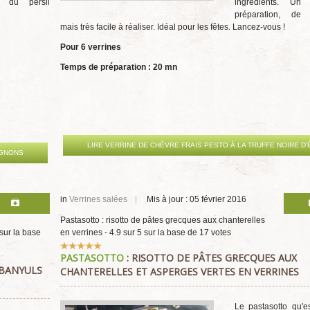
rt du persil
ingrédients. U
préparation, de 
mais très facile à réaliser. Idéal pour les fêtes. Lancez-vous !
Pour 6 verrines
Temps de préparation : 20 mn
LIRE VERRINE DE CHÈVRE FRAIS PESTO À LA TRUFFE NOIRE D'
IGNONS
in
Verrines salées
Mis à jour : 05 février 2016
Pastasotto : risotto de pâtes grecques aux chanterelles
sur la base
en verrines
-
4.9
sur
5
sur la base de
17
votes
Vote
PASTASOTTO
: RISOTTO DE PÂTES GRECQUES AUX
utilisateur:
5
/
5
 BANYULS
CHANTERELLES ET ASPERGES VERTES EN VERRINES
Le pastasotto qu'e