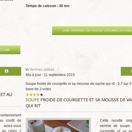
Temps de cuisson : 30 mn
LIRE VERRINES DE TIAN DE LÉGUMES AU CHÈ
SÉSAME
in
Verrines salées
Mis à jour : 11 septembre 2015
Soupe froide de courgette et sa mousse de vache qui rit
-
3.7
sur
5
base de
3
votes
 ET AU
Vote
SOUPE
FROIDE DE COURGETTE ET SA MOUSSE DE V
utilisateur:
4
/
5
QUI RIT
 certainement
au confit de
Cette recette ori
 aviez-vous
verrine de soupe 
r du céléri ?
courgette et sa 