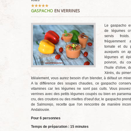
votes
Vote
GASPACHO
EN VERRINES
utilisateur:
5
/
5
Le gaspacho e
de légumes cr
servis froid
fréquemment 
tomate et du 
auxquels on ajo
légumes et épi
poivron, du c
l'huile d'olive, 
Xérès, du piment
Idéalement, vous aurez besoin d'un blender, à défaut un mixe
A la différence des soupes chaudes, ce gaspacho conserv
vitamines car les légumes ne sont pas cuits. Vous pouvez
verrines avec des petits légumes coupés ou bien en parsem
cru, des croutons ou des miettes d'oeuf dur, le gaspacho pren
de Salmorejo, recette que l'on rencontre de manière inco
Andalousie.
Pour 6 personnes
Temps de préparation : 15 minutes