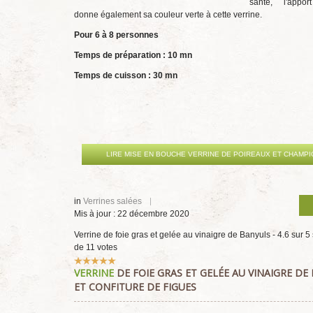
santé, l'appo
donne également sa couleur verte à cette verrine.
Pour 6 à 8 personnes
Temps de préparation : 10 mn
Temps de cuisson : 30 mn
LIRE MISE EN BOUCHE VERRINE DE POIREAUX ET CHAMP
in
Verrines salées
Mis à jour : 22 décembre 2020
Verrine de foie gras et gelée au vinaigre de Banyuls
-
4.6
sur
5
de
11
votes
Vote
VERRINE
DE FOIE GRAS ET GELÉE AU VINAIGRE DE
utilisateur:
5
/
5
ET CONFITURE DE FIGUES