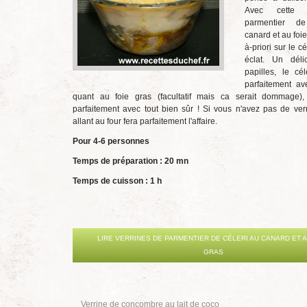
Avec cette 
parmentier d
canard et au foie
à-priori sur le c
éclat. Un dél
papilles, le cé
parfaitement av
quant au foie gras (facultatif mais ca serait dommage),
parfaitement avec tout bien sûr ! Si vous n'avez pas de verr
allant au four fera parfaitement l'affaire.
Pour 4-6 personnes
Temps de préparation : 2
0 mn
Temps de cuisson : 1 h
LIRE VERRINES DE PARMENTIER DE CÉLERI AU CANARD ET A
GRAS
Verrine de concombre au lait de coco