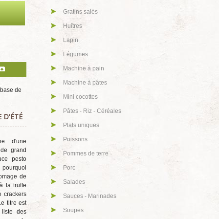
A la plancha - Barbecue
Apéritifs - Tapas - Bouchées
Biscuits secs
Boeuf
Boissons - Jus - Smoothies
Brochettes de poisson
 base de
Brochettes de viande
Cake salés
 D'ÉTÉ
Charcuterie
Cocktails - Alcools
ne d'une
Confitures
 de grand
uce pesto
Coquillages et crustacés
, pourquoi
romage de
Cuillères
à la truffe
Desserts
de crackers
e titre est
Entrées
liste des