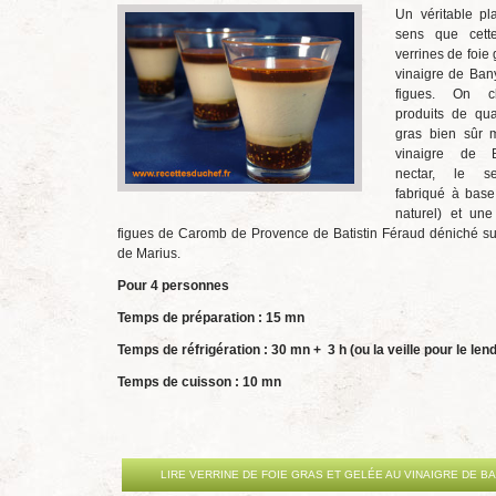
Un véritable pla
sens que cett
verrines de foie
vinaigre de Bany
figues. On c
produits de qual
gras bien sûr m
vinaigre de 
nectar, le se
fabriqué à base
naturel) et une
figues de Caromb de Provence de Batistin Féraud déniché su
de Marius.
Pour 4 personnes
Temps de préparation : 15 mn
Temps de réfrigération : 30 mn + 3 h (ou la veille pour le le
Temps de cuisson : 10 mn
LIRE VERRINE DE FOIE GRAS ET GELÉE AU VINAIGRE DE B