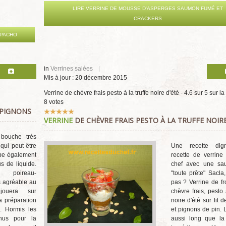
LIRE VERRINE DE MOUSSE D'ASPERGES SAUMON FUMÉ ET
CRACKERS
SPACHO
in
Verrines salées
Mis à jour : 20 décembre 2015
Verrine de chèvre frais pesto à la truffe noire d'été
-
4.6
sur
5
sur la
8
votes
MPIGNONS
Vote
VERRINE
DE CHÈVRE FRAIS PESTO À LA TRUFFE NOIRE
utilisateur:
5
/
5
bouche très
 qui peut être
Une recette dig
pe également
recette de verrine
s de liquide.
chef avec une sa
 poireau-
"toute prête" Sacla
 agréable au
pas ? Verrine de f
jouera sur
chèvre frais, pesto 
la préparation
noire d'été sur lit 
. Hormis les
et pignons de pin. L
nnus pour la
aussi long que la 