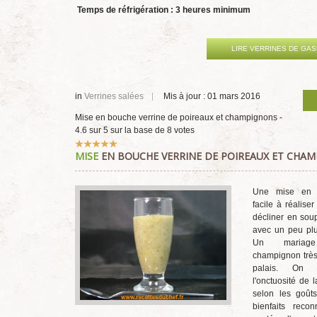
Temps de réfrigération : 3 heures minimum
LIRE VERRINES DE GA
in
Verrines salées
Mis à jour : 01 mars 2016
Mise en bouche verrine de poireaux et champignons
-
4.6
sur
5
sur la base de
8
votes
Vote
MISE
EN BOUCHE VERRINE DE POIREAUX ET CHA
utilisateur:
5
/
5
Une mise en 
facile à réaliser
décliner en sou
avec un peu plu
Un mariage
champignon très
palais. On 
l'onctuosité de 
selon les goûts
bienfaits reco