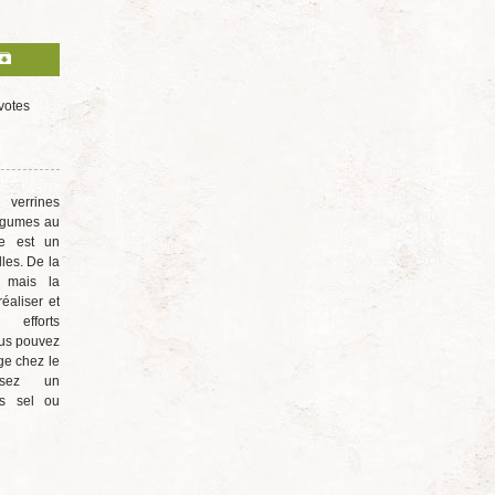
Le traditionnel Pot-au-feu à l'ancienne
Faire sa moutarde jaune de Dijon
maison
votes
La vraie recette de la tielle sètoise
Jus de bissap : la boisson hydratante
anti canicule
Gigot d'agneau au barbecue
 verrines
légumes au
Mogettes à la charentaise
e est un
Chapon aux cèpes sauce au
lles. De la
champagne
s mais la
Viande de boeuf séchée maison
réaliser et
efforts
Citrons confits au sucre en tranches
us pouvez
Soupe d'asperges blanches : queues
ge chez le
et épluchures
issez un
s sel ou