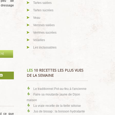
Espumas salés
n peu de
dressage
Espumas sucrés
Foie gras
Gâteaux
Gibier
Glace - Sorbet
Gratins salés
Huîtres
ÉTÉ
Lapin
Légumes
Machine à pain
Machine à pâtes
Mini cocottes
Pâtes - Riz - Céréales
Plats uniques
Poissons
st ce que