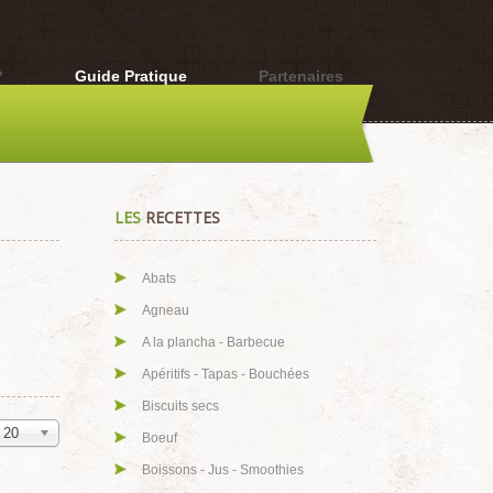
?
Guide Pratique
Partenaires
LES
RECETTES
Abats
Agneau
A la plancha - Barbecue
Apéritifs - Tapas - Bouchées
Biscuits secs
20
Boeuf
Boissons - Jus - Smoothies