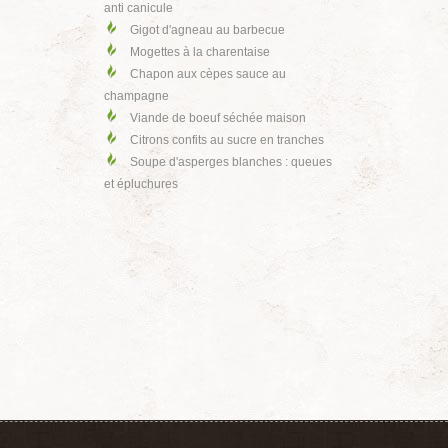
anti canicule
Gigot d'agneau au barbecue
Mogettes à la charentaise
Chapon aux cèpes sauce au
champagne
Viande de boeuf séchée maison
Citrons confits au sucre en tranches
Soupe d'asperges blanches : queues
et épluchures