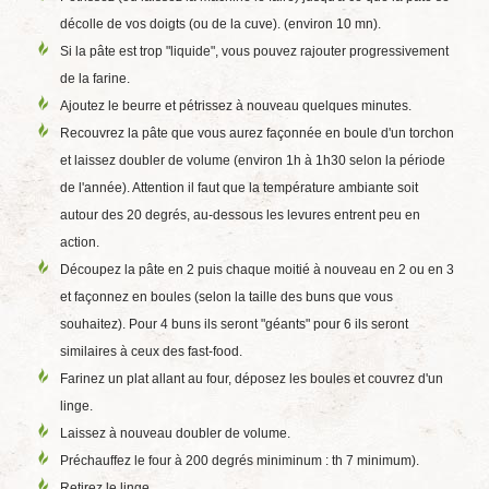
décolle de vos doigts (ou de la cuve). (environ 10 mn).
Si la pâte est trop "liquide", vous pouvez rajouter progressivement
de la farine.
Ajoutez le beurre et pétrissez à nouveau quelques minutes.
Recouvrez la pâte que vous aurez façonnée en boule d'un torchon
et laissez doubler de volume (environ 1h à 1h30 selon la période
de l'année). Attention il faut que la température ambiante soit
autour des 20 degrés, au-dessous les levures entrent peu en
action.
Découpez la pâte en 2 puis chaque moitié à nouveau en 2 ou en 3
et façonnez en boules (selon la taille des buns que vous
souhaitez). Pour 4 buns ils seront "géants" pour 6 ils seront
similaires à ceux des fast-food.
Farinez un plat allant au four, déposez les boules et couvrez d'un
linge.
Laissez à nouveau doubler de volume.
Préchauffez le four à 200 degrés miniminum : th 7 minimum).
Retirez le linge.