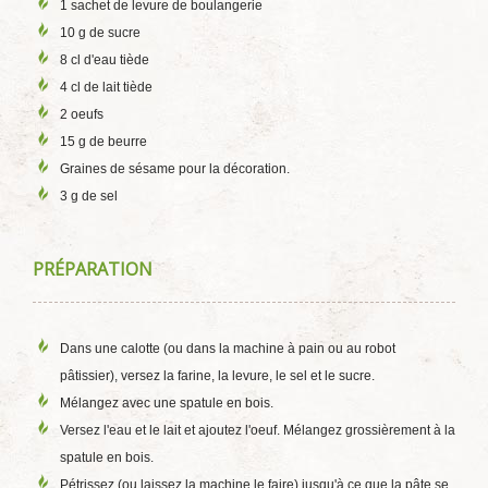
1 sachet de levure de boulangerie
10 g de sucre
8 cl d'eau tiède
4 cl de lait tiède
2 oeufs
15 g de beurre
Graines de sésame pour la décoration.
3 g de sel
PRÉPARATION
Dans une calotte (ou dans la machine à pain ou au robot
pâtissier), versez la farine, la levure, le sel et le sucre.
Mélangez avec une spatule en bois.
Versez l'eau et le lait et ajoutez l'oeuf. Mélangez grossièrement à la
spatule en bois.
Pétrissez (ou laissez la machine le faire) jusqu'à ce que la pâte se