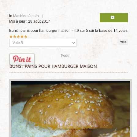
in
Machine à pain
Mis à jour : 28 août 2017
Buns : pains pour hamburger maison
-
4.9
sur
5
sur la base de
14
votes
Vote
utilisateur:
5
/
5
Veuillez
voter
Tweet
BUNS : PAINS POUR HAMBURGER MAISON