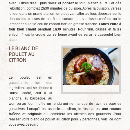
avec 3 litres d'eau puis salez et poivrez le tout. Mettez au feu et dès
l'ébullition, comptez 2h30 minutes de cuisson. Après la cuisson, versez
le tout dans un grand plat en terre pouvant aller au four, déposez sur le
dessus les cuisses de confit de canard, les saucisses confites ou le
jambonneau et le cou de canard farci en grosse tranche.
Faites cuire à
four bien chaud pendant 1h30
minutes. Pour finir, cassez et faites
enfouir 7 fois la croûte qui se forme avant de servir le cassoulet bien
chaud.
LE BLANC DE
POULET AU
CITRON
Le poulet est en
gastronomie l'un des
ingrédients qui se décline à
l'infini. Poêlé, cuit à la
plancha, au barbecue, au
won ou au four, il offre un rendu qui ne manque de ravir les papilles
gustatives. Lorsqu'il est associé au citron, le résultat est
une recette
fraîche et originale
qui comblera les attentes des gourmets. Pour
réaliser votre blanc de poulet au citron pour 2 personnes, voici ce dont
vous avez besoin :