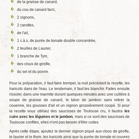
de la graisse de canard,
du cou de canard farci,
2 oignons,
2 carottes,
de l'ail,
1 c.à.s. de purée de tomate double concentrée,
2 feuilles de Laurier,
1 branche de Tym,
des clous de girofle,
du sel et du poivre.
Pour la préparation, il faut faire tremper, la nuit précédant la recette, les
haricots dans de l'eau. Le lendemain, il faut les blanchir. Faites ensuite
rissoler, dans une marmite durant quelques minutes avec une cuillère à
soupe de graisse de canard, le talon de jambon sans retirer la
couenne, les gousses d'ail et un oignon grossièrement coupé. Si pour
la recette vous utilisez des saucisses de Toulouse cru, il faudra
les
cuire avec les légumes et le jambon
, mais si ce sont des saucisses de
Toulouse confites, elles n'ont pas besoin d'être cuites.
Après cette étape, ajoutez le dernier oignon piqué aux clous de girofle,
le laurier et le thym, les haricots ainsi que la purée de tomate et couvrez