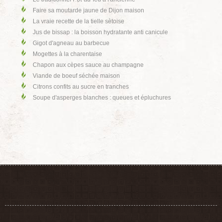
Faire sa moutarde jaune de Dijon maison
La vraie recette de la tielle sètoise
Jus de bissap : la boisson hydratante anti canicule
Gigot d'agneau au barbecue
Mogettes à la charentaise
Chapon aux cèpes sauce au champagne
Viande de boeuf séchée maison
Citrons confits au sucre en tranches
Soupe d'asperges blanches : queues et épluchures