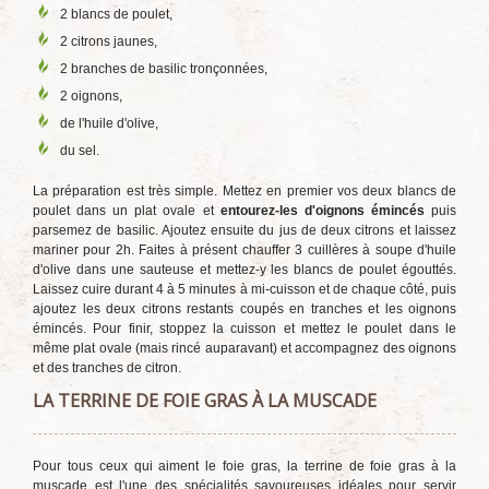
2 blancs de poulet,
2 citrons jaunes,
2 branches de basilic tronçonnées,
2 oignons,
de l'huile d'olive,
du sel.
La préparation est très simple. Mettez en premier vos deux blancs de
poulet dans un plat ovale et
entourez-les d'oignons émincés
puis
parsemez de basilic. Ajoutez ensuite du jus de deux citrons et laissez
mariner pour 2h. Faites à présent chauffer 3 cuillères à soupe d'huile
d'olive dans une sauteuse et mettez-y les blancs de poulet égouttés.
Laissez cuire durant 4 à 5 minutes à mi-cuisson et de chaque côté, puis
ajoutez les deux citrons restants coupés en tranches et les oignons
émincés. Pour finir, stoppez la cuisson et mettez le poulet dans le
même plat ovale (mais rincé auparavant) et accompagnez des oignons
et des tranches de citron.
LA TERRINE DE FOIE GRAS À LA MUSCADE
Pour tous ceux qui aiment le foie gras, la terrine de foie gras à la
muscade est l'une des spécialités savoureuses idéales pour servir