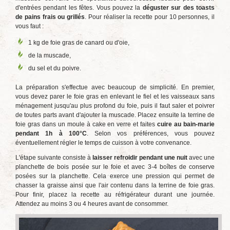
d'entrées pendant les fêtes. Vous pouvez la
déguster sur des toasts
de pains frais ou grillés
. Pour réaliser la recette pour 10 personnes, il
vous faut :
1 kg de foie gras de canard ou d'oie,
de la muscade,
du sel et du poivre.
La préparation s'effectue avec beaucoup de simplicité. En premier,
vous devez parer le foie gras en enlevant le fiel et les vaisseaux sans
ménagement jusqu'au plus profond du foie, puis il faut saler et poivrer
de toutes parts avant d'ajouter la muscade. Placez ensuite la terrine de
foie gras dans un moule à cake en verre et faites
cuire au bain-marie
pendant 1h à 100°C
. Selon vos préférences, vous pouvez
éventuellement régler le temps de cuisson à votre convenance.
L'étape suivante consiste à
laisser refroidir pendant une nuit
avec une
planchette de bois posée sur le foie et avec 3-4 boîtes de conserve
posées sur la planchette. Cela exerce une pression qui permet de
chasser la graisse ainsi que l'air contenu dans la terrine de foie gras.
Pour finir, placez la recette au réfrigérateur durant une journée.
Attendez au moins 3 ou 4 heures avant de consommer.