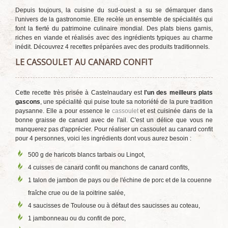
Depuis toujours, la cuisine du sud-ouest a su se démarquer dans
l'univers de la gastronomie. Elle recèle un ensemble de spécialités qui
font la fierté du patrimoine culinaire mondial. Des plats biens garnis,
riches en viande et réalisés avec des ingrédients typiques au charme
inédit. Découvrez 4 recettes préparées avec des produits traditionnels.
LE CASSOULET AU CANARD CONFIT
Cette recette très prisée à Castelnaudary est
l'un des meilleurs plats
gascons
, une spécialité qui puise toute sa notoriété de la pure tradition
paysanne. Elle a pour essence le
cassoulet
et est cuisinée dans de la
bonne graisse de canard avec de l'ail. C'est un délice que vous ne
manquerez pas d'apprécier. Pour réaliser un cassoulet au canard confit
pour 4 personnes, voici les ingrédients dont vous aurez besoin :
500 g de haricots blancs tarbais ou Lingot,
4 cuisses de canard confit ou manchons de canard confits,
1 talon de jambon de pays ou de l'échine de porc et de la couenne
fraîche crue ou de la poitrine salée,
4 saucisses de Toulouse ou à défaut des saucisses au coteau,
1 jambonneau ou du confit de porc,