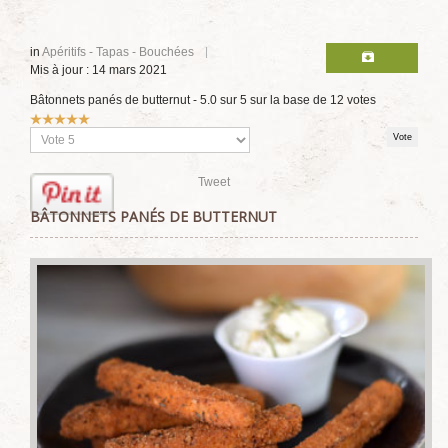
in
Apéritifs - Tapas - Bouchées
Mis à jour : 14 mars 2021
Bâtonnets panés de butternut
-
5.0
sur
5
sur la base de
12
votes
Vote
utilisateur:
5
/
5
Veuillez
voter
Tweet
BÂTONNETS PANÉS DE BUTTERNUT