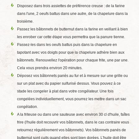
Disposez dans trois assiettes de préférence creuse : de la farine
dans l'une, 2 oeufs battus dans une autre, de la chapelure dans la
troisième.
Passez les bâtonnets de butternut dans la farine en veillant à bien
les enrober car cette étape vous permettra que la panure tienne.
Passez-les dans les oeufs battus puis dans la chapelure en
tapotant avec vos doigts pour que la chapelure adhère bien aux
bâtonnets. Renouvellez l'opération pour chaque frite, une par une.
Cela vous prendra environ 20 minutes.
Déposez vos bâtonnets panés au fur et à mesure sur une grille ou
sur un plat avec du papier sulfurisé dessus. Vous pouvez à ce
stade les congeler à plat dans votre congélateur. Une fois
congelées individuellement, vous pourrez les mettre dans un sac
congélation.
A la friteuse ou dans une sauteuse avec environ 30 cl d'huile, faîtes
frire (l'huile doit recouvrir vos bâtonnets, dans le cas contraire vous
retournez régulièrement vos bâtonnets). Vos bâtonnets panés de
butternut sont cuits quand elles sont bien dorées. L'huile doit être