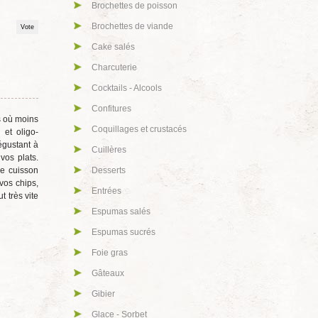
Brochettes de poisson
Brochettes de viande
Cake salés
Charcuterie
Cocktails - Alcools
Confitures
us où moins
Coquillages et crustacés
 et oligo-
égustant à
Cuillères
vos plats.
ne cuisson
Desserts
vos chips,
Entrées
t très vite
Espumas salés
Espumas sucrés
Foie gras
Gâteaux
Gibier
Glace - Sorbet