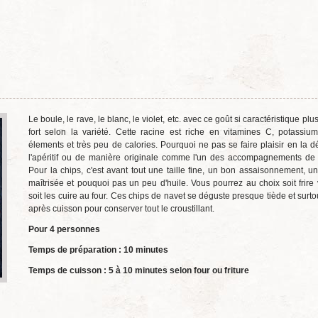
Le boule, le rave, le blanc, le violet, etc. avec ce goût si caractéristique pl
fort selon la variété. Cette racine est riche en vitamines C, potassium
élements et très peu de calories. Pourquoi ne pas se faire plaisir en la d
l'apéritif ou de manière originale comme l'un des accompagnements de 
Pour la chips, c'est avant tout une taille fine, un bon assaisonnement, u
maîtrisée et pouquoi pas un peu d'huile. Vous pourrez au choix soit frire 
soit les cuire au four. Ces chips de navet se déguste presque tiède et surtou
après cuisson pour conserver tout le croustillant.
Pour 4 personnes
Temps de préparation : 10 minutes
Temps de cuisson : 5 à 10 minutes selon four ou friture