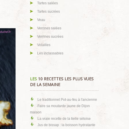
Tartes salées
Tartes sucrées
Veau
Verrines salées
Verrines sucrées
Volailles
Les inclassables
LES
10 RECETTES LES PLUS VUES
DE LA SEMAINE
Le traditionnel Pot-au-feu à l'ancienne
Faire sa moutarde jaune de Dijon
maison
La vraie recette de la tielle sètoise
Jus de bissap : la boisson hydratante