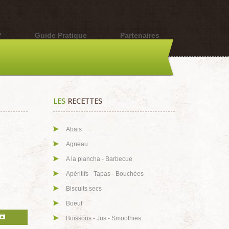
?
Guide Pratique
Partenaires
LES
RECETTES
Abats
Agneau
A la plancha - Barbecue
Apéritifs - Tapas - Bouchées
Biscuits secs
Boeuf
Boissons - Jus - Smoothies