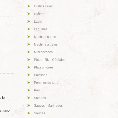
Gratins salés
Huîtres
Lapin
Légumes
Machine à pain
Machine à pâtes
Mini cocottes
Pâtes - Riz - Céréales
Plats uniques
Poissons
Pommes de terre
Porc
e le
Salades
Sauces - Marinades
s aurez
Soupes