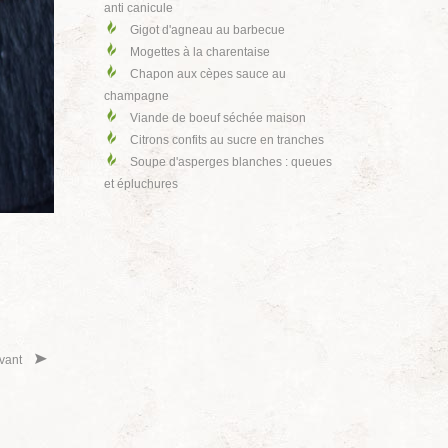
anti canicule
Gigot d'agneau au barbecue
Mogettes à la charentaise
Chapon aux cèpes sauce au
champagne
Viande de boeuf séchée maison
Citrons confits au sucre en tranches
Soupe d'asperges blanches : queues
et épluchures
vant