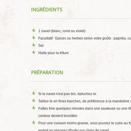
INGRÉDIENTS
1 navet (blanc, rond ou violet)
Facultatif : Epices ou herbes selon votre goûts : paprika, c
Sel
Huile pour la friture
PRÉPARATION
Si le navet n'est pas bio, épluchez-le.
Taillez-le en fines tranches, de préférence à la mandoline
Faîtes frire quelques minutes dans une sauteuse ou une frit
contour devient brunâtre.
Pour une cuisson moins grasse, vous pouvez le cuire au fo
enduit au pinceau d'huile vos chips de navet.