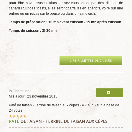
pour être savoureuses, alors laissez-vous tenter par des rillettes de
canard ! Sur des toasts, elles seront parfaites en apéritifs, voire sur une
entrée ou un repas sur le pouce ou dans un sandwich.
Temps de préparation : 10 mn avant cuisson - 15 mn après cuisson
Temps de cuisson : 3h30 mn
LIRE RILLETTES DE CANARD
in
Charcuterie
Mis à jour : 23 novembre 2015
Paté de faisan - Terrine de faisan aux cèpes
-
4.7
sur
5
sur la base de
24
votes
Vote
PATÉ
DE FAISAN - TERRINE DE FAISAN AUX CÈPES
utilisateur:
5
/
5