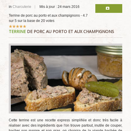
in
Charcuterie
Mis à jour : 24 mars 2016
Terrine de porc au porto et aux champignons
-
4.7
sur
5
sur la base de
20
votes
Vote
TERRINE
DE PORC AU PORTO ET AUX CHAMPIGNONS
utilisateur:
5
/
5
Cette terrine est une recette express simplifiée et donc très facile à
réaliser avec des ingrédients que l'on trouve partout, inutile de couper,
hacher son maigre et son gras, on choisira de la viande hachée de