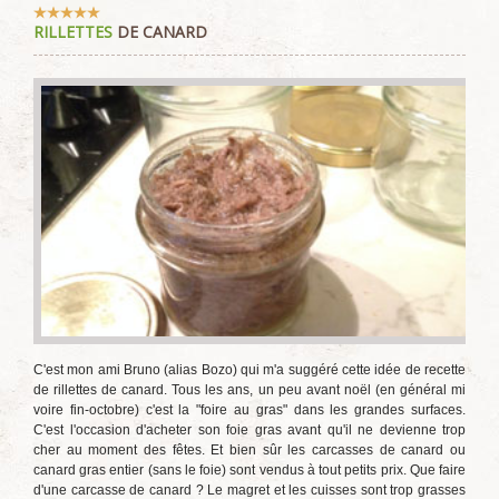
Vote
RILLETTES
DE CANARD
utilisateur:
5
/
5
C'est mon ami Bruno (alias Bozo) qui m'a suggéré cette idée de recette
de rillettes de canard. Tous les ans, un peu avant noël (en général mi
voire fin-octobre) c'est la "foire au gras" dans les grandes surfaces.
C'est l'occasion d'acheter son foie gras avant qu'il ne devienne trop
cher au moment des fêtes. Et bien sûr les carcasses de canard ou
canard gras entier (sans le foie) sont vendus à tout petits prix. Que faire
d'une carcasse de canard ? Le magret et les cuisses sont trop grasses