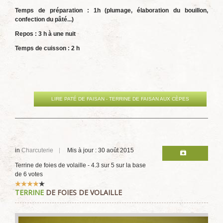
Temps de préparation : 1h (plumage, élaboration du bouillon,
confection du pâté...)
Repos : 3 h à une nuit
Temps de cuisson : 2 h
LIRE PATÉ DE FAISAN - TERRINE DE FAISAN AUX CÈPES
in
Charcuterie
Mis à jour : 30 août 2015
Terrine de foies de volaille
-
4.3
sur
5
sur la base
de
6
votes
Vote
TERRINE
DE FOIES DE VOLAILLE
utilisateur:
4
/
5