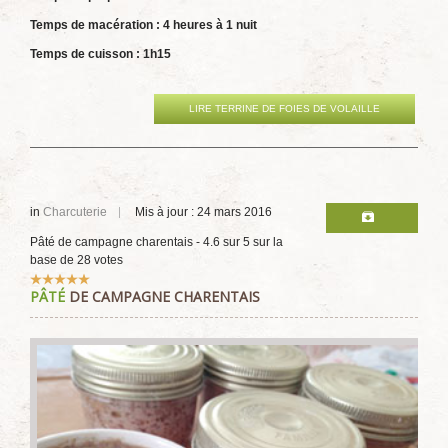
Temps de macération : 4 heures à 1 nuit
Temps de cuisson : 1h15
LIRE TERRINE DE FOIES DE VOLAILLE
in
Charcuterie
Mis à jour : 24 mars 2016
Pâté de campagne charentais
-
4.6
sur
5
sur la
base de
28
votes
Vote
PÂTÉ
DE CAMPAGNE CHARENTAIS
utilisateur:
5
/
5