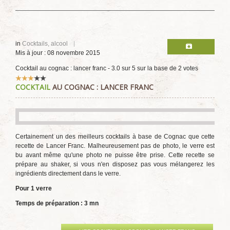
in
Cocktails, alcool
Mis à jour : 08 novembre 2015
Cocktail au cognac : lancer franc
-
3.0
sur
5
sur la base de
2
votes
Vote
COCKTAIL
AU COGNAC : LANCER FRANC
utilisateur:
3
/
5
Certainement un des meilleurs cocktails à base de Cognac que cette
recette de Lancer Franc. Malheureusement pas de photo, le verre est
bu avant même qu'une photo ne puisse être prise. Cette recette se
prépare au shaker, si vous n'en disposez pas vous mélangerez les
ingrédients directement dans le verre.
Pour 1 verre
Temps de préparation : 3 mn