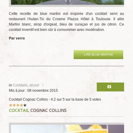
Cette recette de blue martini est inspirée d'un cocktail servi au
restaurant l'Autan-Tic du Crowne Plazza Hôtel à Toulouse. Il allie
Martini blanc, sirop d'orgeat, bleu de curaçao et jus de citron. Ce
cocktail inventif est bien sûr à consommer avec modération.
Par verre
LIRE BLUE MARTINI
in
Cocktails, alcool
Mis à jour : 08 novembre 2015
Cocktail Cognac Collins
-
4.2
sur
5
sur la base de
5
votes
Vote
COCKTAIL
COGNAC COLLINS
utilisateur:
4
/
5