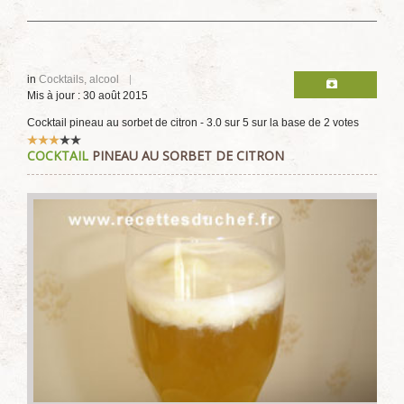
in
Cocktails, alcool
Mis à jour : 30 août 2015
Cocktail pineau au sorbet de citron
-
3.0
sur
5
sur la base de
2
votes
Vote
COCKTAIL
PINEAU AU SORBET DE CITRON
utilisateur:
3
/
5