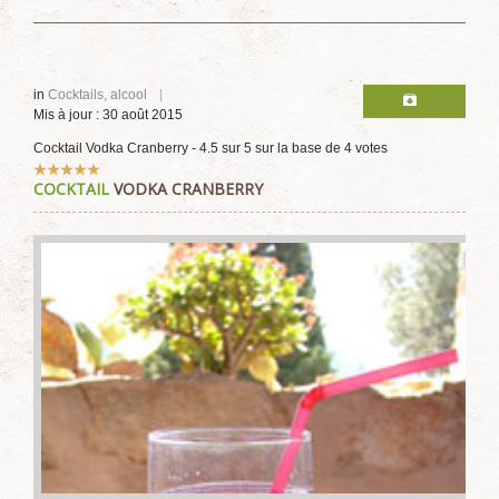
in
Cocktails, alcool
Mis à jour : 30 août 2015
Cocktail Vodka Cranberry
-
4.5
sur
5
sur la base de
4
votes
Vote
COCKTAIL
VODKA CRANBERRY
utilisateur:
5
/
5