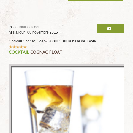
in
Cocktails, alcool
Mis à jour : 08 novembre 2015
Cocktail Cognac Float
-
5.0
sur
5
sur la base de
1
vote
Vote
COCKTAIL
COGNAC FLOAT
utilisateur:
5
/
5