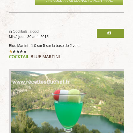
LIRE COCKTAIL AU COGNAC : LANCER FRANC
in
Cocktails, alcool
Mis à jour : 30 août 2015
Blue Martini
-
1.0
sur
5
sur la base de
2
votes
Vote
COCKTAIL
BLUE MARTINI
utilisateur:
1
/
5