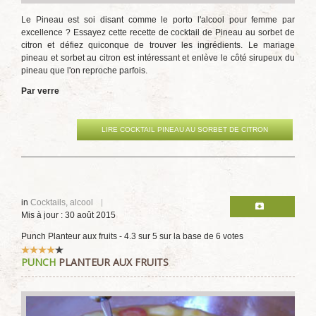
Le Pineau est soi disant comme le porto l'alcool pour femme par
excellence ? Essayez cette recette de cocktail de Pineau au sorbet de
citron et défiez quiconque de trouver les ingrédients. Le mariage
pineau et sorbet au citron est intéressant et enlève le côté sirupeux du
pineau que l'on reproche parfois.
Par verre
LIRE COCKTAIL PINEAU AU SORBET DE CITRON
in
Cocktails, alcool
Mis à jour : 30 août 2015
Punch Planteur aux fruits
-
4.3
sur
5
sur la base de
6
votes
Vote
PUNCH
PLANTEUR AUX FRUITS
utilisateur:
4
/
5