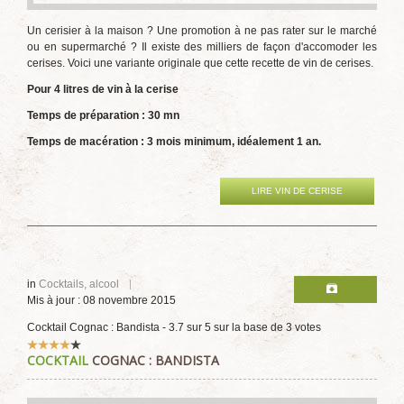
Un cerisier à la maison ? Une promotion à ne pas rater sur le marché
ou en supermarché ? Il existe des milliers de façon d'accomoder les
cerises. Voici une variante originale que cette recette de vin de cerises.
Pour 4 litres de vin à la cerise
Temps de préparation : 30 mn
Temps de macération : 3 mois minimum, idéalement 1 an.
LIRE VIN DE CERISE
in
Cocktails, alcool
Mis à jour : 08 novembre 2015
Cocktail Cognac : Bandista
-
3.7
sur
5
sur la base de
3
votes
Vote
COCKTAIL
COGNAC : BANDISTA
utilisateur:
4
/
5