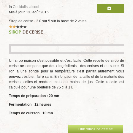
in
Cocktails, alcool
Mis à jour : 30 août 2015
Sirop de cerise
-
2.0
sur
5
sur la base de
2
votes
Vote
SIROP
DE CERISE
utilisateur:
2
/
5
Un sirop maison c'est possible et c'est facile. Cette recette de sirop de
cerise ne comporte que deux ingrédients : des cerises et du sucre. Si
l'on a une sonde pour la température c'est parfait autrement vous
pouvez très bien faire sans. En fonction de la taille et de la maturité des
cerises, celles-ci rendront plus ou moins de jus. Cette recette est
calculé pour une bouteille de 75 cl à 1 l.
Temps de préparation : 20 mn
Fermentation : 12 heures
Temps de cuisson : 10 mn
LIRE SIROP DE CERISE