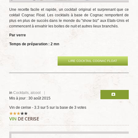
Une recette facile et rapide, un cocktail original et surprenant que ce
coktail Cognac Float. Les cocktails à base de Cognac remportent de
plus en plus de succès dans le monde du "show biz" aux Etats-Unis et
commencent à envahir les boites de nuit et autres lieux branchés.
Par verre
Temps de préparation : 2 mn
LIRE COCKTAIL COGNAC FLOAT
in
Cocktails, alcool
Mis à jour : 30 août 2015
Vin de cerise
-
3.3
sur
5
sur la base de
3
votes
Vote
VIN
DE CERISE
utilisateur:
3
/
5