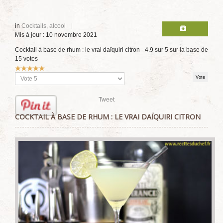
in
Cocktails, alcool
Mis à jour : 10 novembre 2021
Cocktail à base de rhum : le vrai daïquiri citron
-
4.9
sur
5
sur la base de
15
votes
Vote
utilisateur:
5
/
5
Veuillez
voter
Tweet
COCKTAIL À BASE DE RHUM : LE VRAI DAÏQUIRI CITRON