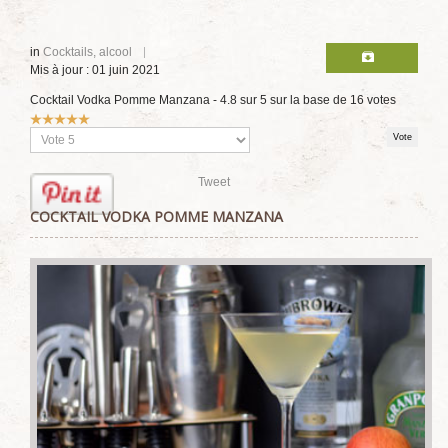
in
Cocktails, alcool
Mis à jour : 01 juin 2021
Cocktail Vodka Pomme Manzana
-
4.8
sur
5
sur la base de
16
votes
Vote
utilisateur:
5
/
5
Veuillez
voter
Tweet
COCKTAIL VODKA POMME MANZANA