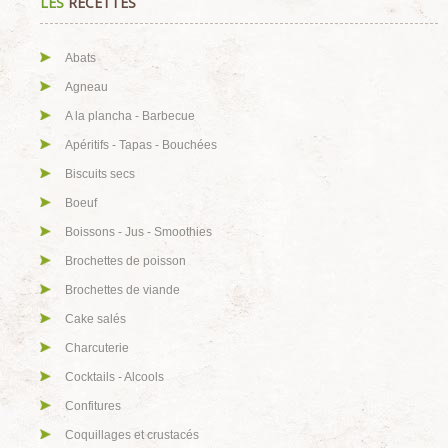
LES
RECETTES
Abats
Agneau
A la plancha - Barbecue
Apéritifs - Tapas - Bouchées
Biscuits secs
Boeuf
Boissons - Jus - Smoothies
Brochettes de poisson
Brochettes de viande
Cake salés
Charcuterie
Cocktails - Alcools
Confitures
Coquillages et crustacés