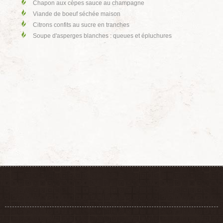
Chapon aux cèpes sauce au champagne
Viande de boeuf séchée maison
Citrons confits au sucre en tranches
Soupe d'asperges blanches : queues et épluchures