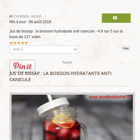
in
Cocktails, alcool
Mis à jour : 06 août 2018
Jus de bissap : la boisson hydratante anti canicule
-
4.9
sur
5
sur la
base de
237
votes
Vote
utilisateur:
5
/
5
Veuillez
voter
Tweet
JUS DE BISSAP : LA BOISSON HYDRATANTE ANTI
CANICULE