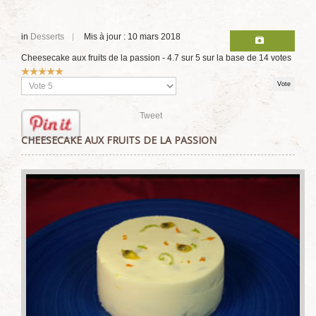
in
Desserts
Mis à jour : 10 mars 2018
Cheesecake aux fruits de la passion
-
4.7
sur
5
sur la base de
14
votes
Vote
utilisateur:
5
/
5
Veuillez
voter
Tweet
CHEESECAKE AUX FRUITS DE LA PASSION