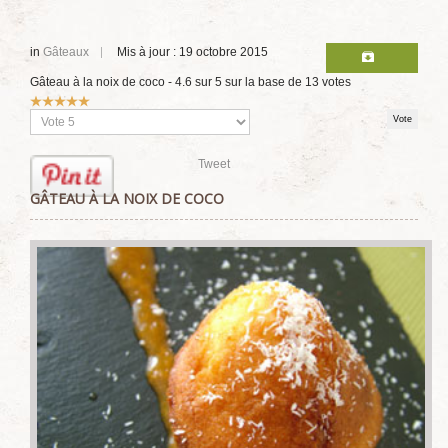
in
Gâteaux
Mis à jour : 19 octobre 2015
Gâteau à la noix de coco
-
4.6
sur
5
sur la base de
13
votes
Vote
utilisateur:
5
/
5
Veuillez
voter
Tweet
GÂTEAU À LA NOIX DE COCO