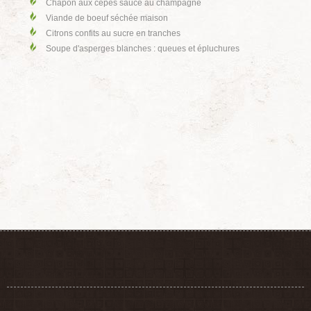
Chapon aux cèpes sauce au champagne
Viande de boeuf séchée maison
Citrons confits au sucre en tranches
Soupe d'asperges blanches : queues et épluchures