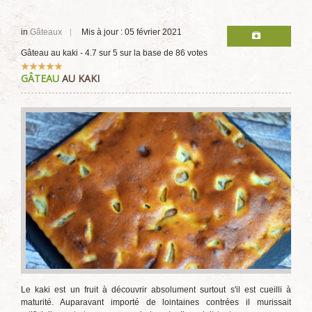
in
Gâteaux
Mis à jour : 05 février 2021
Gâteau au kaki
-
4.7
sur
5
sur la base de
86
votes
Vote
GÂTEAU
AU KAKI
utilisateur:
5
/
5
Le kaki est un fruit à découvrir absolument surtout s'il est cueilli à
maturité. Auparavant importé de lointaines contrées il murissait