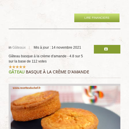
LIRE FINANCIERS
in
Gâteaux
Mis à jour : 14 novembre 2021
Gâteau basque à la crème d'amande
-
4.8
sur
5
sur la base de
112
votes
Vote
GÂTEAU
BASQUE À LA CRÈME D'AMANDE
utilisateur:
5
/
5