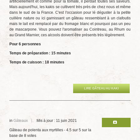
artificiellement et comme pour la tomate, il perdait toutes ses saveurs.
Mais aujourd'hui, les kakis se cultivent très près de chez nous et même
dans le sud de la France. C'est l'occasion pour lé déguster à la petite
cuillère nature ou ici garnissant un gâteau ressemblant à un clafoutis
mais le lait est remplacé par du fromage blanc et pourquoi pas un peu
de mascarpone. Vous pouvez l'aromatiser au Cointreau, au Rhum ou
au Grand Marnier, ces alcools doivent être présents très légèrement.
Pour 6 personnes
Temps de préparation : 15 minutes
Temps de cuisson : 18 minutes
LIRE GÂTEAU AU KAKI
in
Gâteaux
Mis à jour : 11 juin 2021
Gâteau de polenta aux myrtilles
-
4.5
sur
5
sur la
base de
8
votes