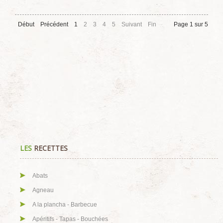
Début
Précédent
1
2
3
4
5
Suivant
Fin
Page 1 sur 5
LES
RECETTES
Abats
Agneau
A la plancha - Barbecue
Apéritifs - Tapas - Bouchées