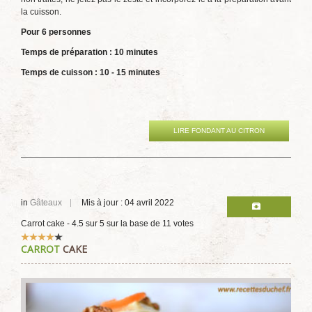
la cuisson.
Pour 6 personnes
Temps de préparation : 10 minutes
Temps de cuisson : 10 - 15 minutes
LIRE FONDANT AU CITRON
in
Gâteaux
Mis à jour : 04 avril 2022
Carrot cake
-
4.5
sur
5
sur la base de
11
votes
Vote
CARROT
CAKE
utilisateur:
4
/
5