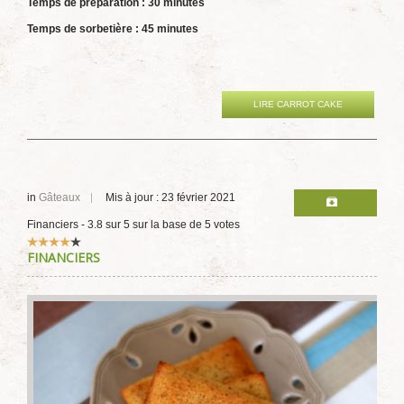
Temps de préparation : 30 minutes
Temps de sorbetière : 45 minutes
LIRE CARROT CAKE
in
Gâteaux
Mis à jour : 23 février 2021
Financiers
-
3.8
sur
5
sur la base de
5
votes
Vote
FINANCIERS
utilisateur:
4
/
5