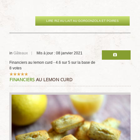
LIRE RIZ AU LAIT AU GORGONZOLA ET POIRES
in
Gâteaux
Mis à jour : 08 janvier 2021
Financiers au lemon curd
-
4.6
sur
5
sur la base de
8
votes
Vote
FINANCIERS
AU LEMON CURD
utilisateur:
5
/
5