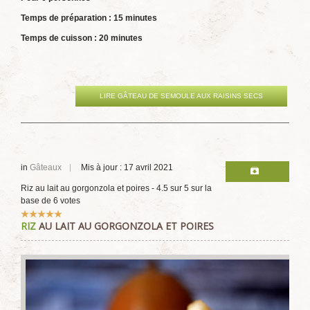
Temps de préparation : 15 minutes
Temps de cuisson : 20 minutes
LIRE GÂTEAU DE SEMOULE AUX RAISINS SECS
in
Gâteaux
Mis à jour : 17 avril 2021
Riz au lait au gorgonzola et poires
-
4.5
sur
5
sur la
base de
6
votes
Vote
RIZ
AU LAIT AU GORGONZOLA ET POIRES
utilisateur:
5
/
5