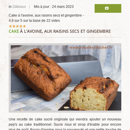
in
Gâteaux
Mis à jour : 24 mars 2023
Cake à l'avoine, aux raisins secs et gingembre
-
4.8
sur
5
sur la base de
22
votes
Vote
CAKE
À L'AVOINE, AUX RAISINS SECS ET GINGEMBRE
utilisateur:
5
/
5
Une recette de cake sucré originale qui viendra ajouter un nouveau
pep's au cake traditionnel. Sucre roux et sirop d'érable pour encore
plus de goût, flocon d'avoine pour la nouveauté et une petite touche de