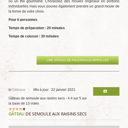
ou un thé gourmand. Choisissez des moules originaux en portions
individuelles mais vous pouvez également prendre un grand moule de
la forme de votre choix.
Pour 6 personnes
Temps de préparation : 20 minutes
Temps de cuisson : 30 minutes
LIRE GÂTEAU DE POLENTA AUX MYRTILLES
in
Gâteaux
Mis à jour : 22 janvier 2021
Gâteau de semoule aux raisins secs
-
4.4
sur
5
sur
la base de
13
votes
Vote
GÂTEAU
DE SEMOULE AUX RAISINS SECS
utilisateur:
4
/
5