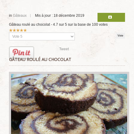
in
Gâteaux
Mis à jour : 18 décembre 2019
Gâteau roulé au chocolat
-
4.7
sur
5
sur la base de
100
votes
Vote
utilisateur:
5
/
5
Veuillez
voter
Tweet
GÂTEAU ROULÉ AU CHOCOLAT