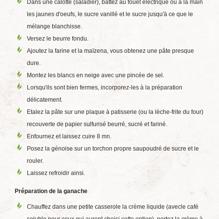
Dans une calotte (saladier), battez au fouet électrique ou à la main
les jaunes d'oeufs, le sucre vanillé et le sucre jusqu'à ce que le
mélange blanchisse.
Versez le beurre fondu.
Ajoutez la farine et la maïzena, vous obtenez une pâte presque
dure.
Montez les blancs en neige avec une pincée de sel.
Lorsqu'ils sont bien fermes, incorporez-les à la préparation
délicatement.
Etalez la pâte sur une plaque à patisserie (ou la lèche-frite du four)
recouverte de papier sulfurisé beurré, sucré et fariné.
Enfournez et laissez cuire 8 mn.
Posez la génoise sur un torchon propre saupoudré de sucre et le
rouler.
Laissez refroidir ainsi.
Préparation de la ganache
Chauffez dans une petite casserole la crème liquide (avecle café