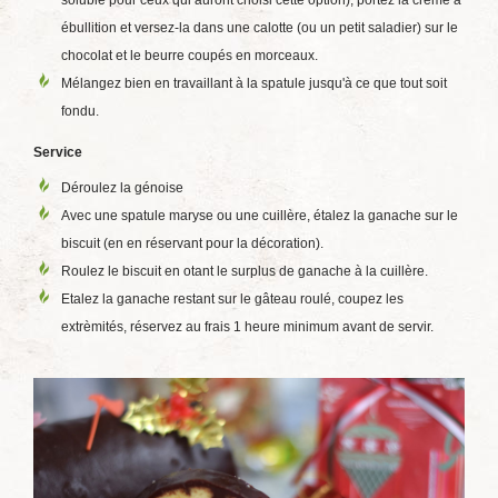
soluble pour ceux qui auront choisi cette option), portez la crème à
ébullition et versez-la dans une calotte (ou un petit saladier) sur le
chocolat et le beurre coupés en morceaux.
Mélangez bien en travaillant à la spatule jusqu'à ce que tout soit
fondu.
Service
Déroulez la génoise
Avec une spatule maryse ou une cuillère, étalez la ganache sur le
biscuit (en en réservant pour la décoration).
Roulez le biscuit en otant le surplus de ganache à la cuillère.
Etalez la ganache restant sur le gâteau roulé, coupez les
extrèmités, réservez au frais 1 heure minimum avant de servir.