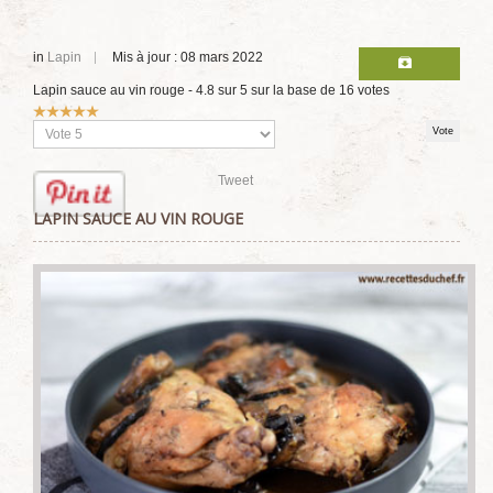
in
Lapin
Mis à jour : 08 mars 2022
Lapin sauce au vin rouge
-
4.8
sur
5
sur la base de
16
votes
Vote
utilisateur:
5
/
5
Veuillez
voter
Tweet
LAPIN SAUCE AU VIN ROUGE