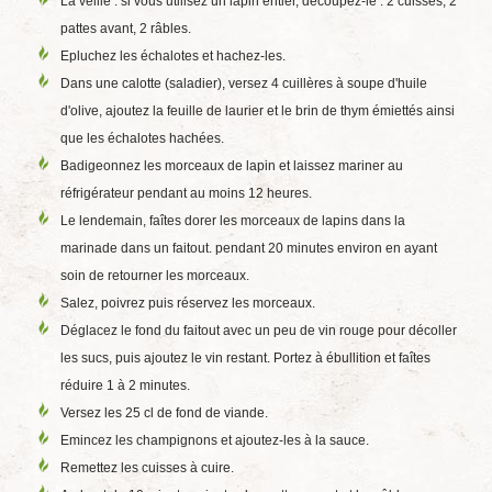
La veille : si vous utilisez un lapin entier, découpez-le : 2 cuisses, 2
pattes avant, 2 râbles.
Epluchez les échalotes et hachez-les.
Dans une calotte (saladier), versez 4 cuillères à soupe d'huile
d'olive, ajoutez la feuille de laurier et le brin de thym émiettés ainsi
que les échalotes hachées.
Badigeonnez les morceaux de lapin et laissez mariner au
réfrigérateur pendant au moins 12 heures.
Le lendemain, faîtes dorer les morceaux de lapins dans la
marinade dans un faitout. pendant 20 minutes environ en ayant
soin de retourner les morceaux.
Salez, poivrez puis réservez les morceaux.
Déglacez le fond du faitout avec un peu de vin rouge pour décoller
les sucs, puis ajoutez le vin restant. Portez à ébullition et faîtes
réduire 1 à 2 minutes.
Versez les 25 cl de fond de viande.
Emincez les champignons et ajoutez-les à la sauce.
Remettez les cuisses à cuire.