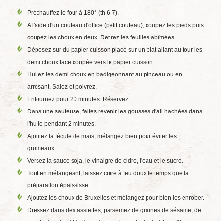
Préchauffez le four à 180° (th 6-7).
A l'aide d'un couteau d'office (petit couteau), coupez les pieds puis
coupez les choux en deux. Retirez les feuilles abîmées.
Déposez sur du papier cuisson placé sur un plat allant au four les
demi choux face coupée vers le papier cuisson.
Huilez les demi choux en badigeonnant au pinceau ou en
arrosant. Salez et poivrez.
Enfournez pour 20 minutes. Réservez.
Dans une sauteuse, faites revenir les gousses d'ail hachées dans
l'huile pendant 2 minutes.
Ajoutez la fécule de maïs, mélangez bien pour éviter les
grumeaux.
Versez la sauce soja, le vinaigre de cidre, l'eau et le sucre.
Tout en mélangeant, laissez cuire à feu doux le temps que la
préparation épaississe.
Ajoutez les choux de Bruxelles et mélangez pour bien les enrober.
Dressez dans des assiettes, parsemez de graines de sésame, de