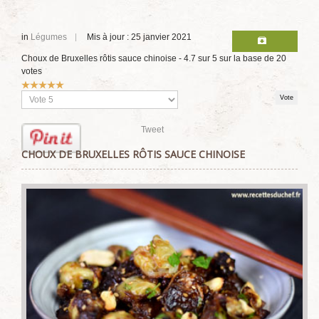
in
Légumes
Mis à jour : 25 janvier 2021
Choux de Bruxelles rôtis sauce chinoise
-
4.7
sur
5
sur la base de
20
votes
Vote
utilisateur:
5
/
5
Veuillez
voter
Tweet
CHOUX DE BRUXELLES RÔTIS SAUCE CHINOISE