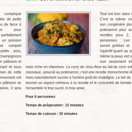
e compliqué
Tout est bon dans l
ée de petits
C'est la même ch
eu de farce à
son congénère plus
ge pour
potimarron plus a
arfaitement
recettes pour 2
 un poisson
personnes. Les
at complet
seront grillées et
petits pois,
l'apéritif quant au 
champignons
même la peau est c
un pâtisson et
non seulement tr
enant et vous
mais riche en vitamines. Le curry de chou-fleur au lait de coco es
mes de cette
classique, associé au potimarron, c'est une recette monochrome 
sonnement est
mais naturellement sucrée à l'arrière goût de chataîgne. Le lait de
le pâtisson se
donner un aspect crémeux à la recette et le concentré de tomate 
ines, il sera
l'ensemble ni trop sucré, ni trop amer.
Pour 6 personnes
Temps de préparation : 15 minutes
Temps de cuisson : 30 minutes