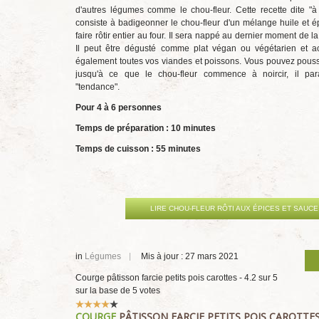
d'autres légumes comme le chou-fleur. Cette recette dite "à l
consiste à badigeonner le chou-fleur d'un mélange huile et ép
faire rôtir entier au four. Il sera nappé au dernier moment de la
Il peut être dégusté comme plat végan ou végétarien et 
également toutes vos viandes et poissons. Vous pouvez pouss
jusqu'à ce que le chou-fleur commence à noircir, il para
"tendance".
Pour 4 à 6 personnes
Temps de préparation : 10 minutes
Temps de cuisson : 55 minutes
LIRE CHOU-FLEUR RÔTI AUX ÉPICES ET SAUCE 
in
Légumes
Mis à jour : 27 mars 2021
Courge pâtisson farcie petits pois carottes
-
4.2
sur
5
sur la base de
5
votes
Vote
COURGE
PÂTISSON FARCIE PETITS POIS CAROTTE
utilisateur:
4
/
5