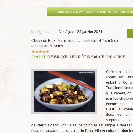
LIRE COURGE PÂTISSON FARCIE PETITS POIS CA
in
Légumes
Mis à jour : 25 janvier 2021
Choux de Bruxelles rôtis sauce chinoise
-
4.7
sur
5
sur
la base de
20
votes
Vote
CHOUX
DE BRUXELLES RÔTIS SAUCE CHINOISE
utilisateur:
5
/
5
Comment fair
choux de Bru
enfant ? Ou à
Traditionnelleme
à la vapeur, on
rôtir les choux d
encore moins à
C'est la comb
deux qui en f
surprenant e
délicieux à découvrir. La sauce chinoise est simple à réaliser
soja, du vinaigre, du sucre et de l'eau. Elle viendra enrober le