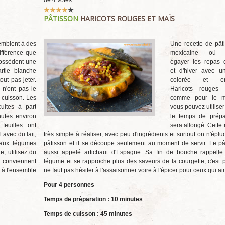
de
4
votes
Vote
PÂTISSON
HARICOTS ROUGES ET MAÏS
utilisateur:
4
/
5
emblent à des
Une recette de pât
ifférence que
mexicaine où 
ossèdent une
égayer les repas 
rtie blanche
et d'hiver avec u
tout pas jeter.
colorée et enso
 n'ont pas le
Haricots rouges 
cuisson. Les
comme pour le m
uites à part
vous pouvez utiliser
utes environ
le temps de prépa
feuilles ont
sera allongé. Cette 
avec du lait,
très simple à réaliser, avec peu d'ingrédients et surtout on n'éplu
 aux légumes
pâtisson et il se découpe seulement au moment de servir. Le pâ
e, utilisez du
aussi appelé artichaut d'Espagne. Sa fin de bouche rappelle 
 conviennent
légume et se rapproche plus des saveurs de la courgette, c'est p
 à l'ensemble
ne faut pas hésiter à l'assaisonner voire à l'épicer pour ceux qui a
Pour 4 personnes
Temps de préparation : 10 minutes
Temps de cuisson : 45 minutes