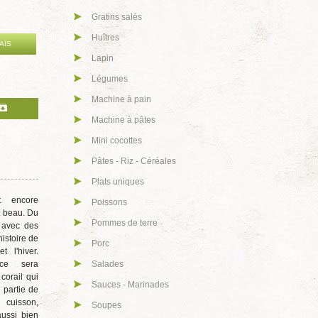
Gratins salés
Huîtres
AÏS
Lapin
Légumes
Machine à pain
Machine à pâtes
Mini cocottes
Pâtes - Riz - Céréales
Plats uniques
t encore
Poissons
t beau. Du
Pommes de terre
e avec des
istoire de
Porc
t l'hiver.
 ce sera
Salades
 corail qui
Sauces - Marinades
 partie de
 cuisson,
Soupes
ussi bien