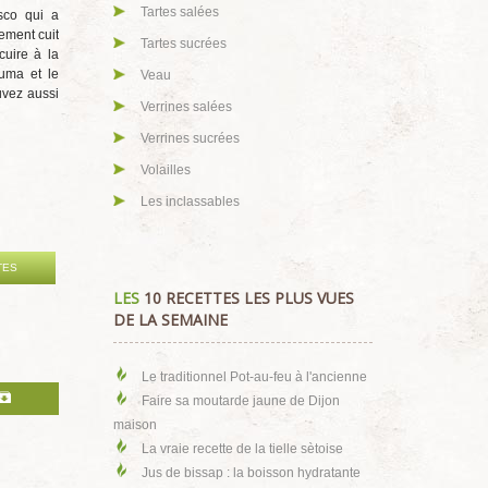
Tartes salées
esco qui a
ement cuit
Tartes sucrées
cuire à la
cuma et le
Veau
uvez aussi
Verrines salées
Verrines sucrées
Volailles
Les inclassables
TES
LES
10 RECETTES LES PLUS VUES
DE LA SEMAINE
Le traditionnel Pot-au-feu à l'ancienne
Faire sa moutarde jaune de Dijon
maison
La vraie recette de la tielle sètoise
Jus de bissap : la boisson hydratante