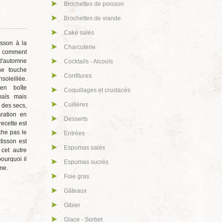
Brochettes de poisson
Brochettes de viande
Cake salés
isson à la
Charcuterie
comment
d'automne
Cocktails - Alcools
ne touche
Confitures
leillée.
en boîte
Coquillages et crustacés
aïs mais
Cuillères
 des secs,
ration en
Desserts
recette est
che pas le
Entrées
tisson est
Espumas salés
cet autre
ourquoi il
Espumas sucrés
ime.
Foie gras
Gâteaux
Gibier
Glace - Sorbet