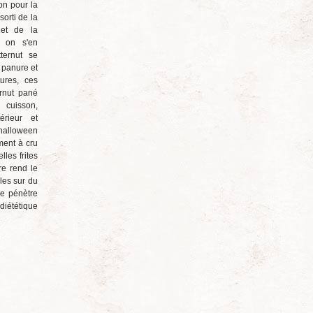
on pour la
sorti de la
 et de la
 on s'en
ternut se
a panure et
tures, ces
ernut pané
cuisson,
térieur et
'halloween
ment à cru
lles frites
re rend le
les sur du
le pénètre
diététique