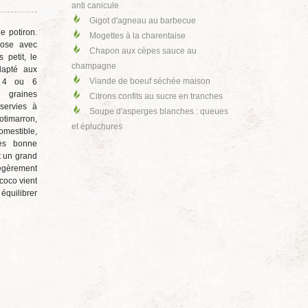
anti canicule
Gigot d'agneau au barbecue
e potiron.
Mogettes à la charentaise
ose avec
Chapon aux cèpes sauce au
 petit, le
champagne
dapté aux
Viande de boeuf séchée maison
, 4 ou 6
 graines
Citrons confits au sucre en tranches
 servies à
Soupe d'asperges blanches : queues
potimarron,
et épluchures
omestible,
ès bonne
t un grand
légèrement
 coco vient
équilibrer