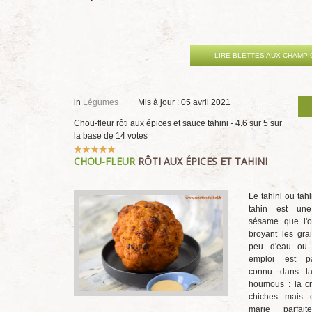
LIRE BLETTES AUX CHAMP
in
Légumes
Mis à jour : 05 avril 2021
Chou-fleur rôti aux épices et sauce tahini
-
4.6
sur
5
sur
la base de
14
votes
Vote
CHOU-FLEUR
RÔTI AUX ÉPICES ET TAHINI
utilisateur:
5
/
5
Le tahini ou tah
tahin est un
sésame que l'o
broyant les gra
peu d'eau ou 
emploi est par
connu dans la
houmous : la c
chiches mais 
marie parfai