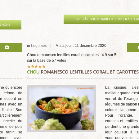
LIRE PÂTISSON HARICOTS ROUGES ET M
IGNONS
in
Légumes
Mis à jour : 11 décembre 2020
Chou romanesco lentilles corail et carottes
-
4.9
sur
5
sur la base de
57
votes
Vote
CHOU
ROMANESCO LENTILLES CORAIL ET CAROTTES
utilisateur:
5
/
5
iné ou encore
La cuisine, c'es
e crème de
meilleur quand c'es
n obtient en
vert et de l'orang
ines avec un
légumes de saison h
d'huile. Son
colorer l'automne e
ticlièrement
Pour l'orange,
 recette du
carottes et lentilles
rème de pois
perdent une grande
ce tahini se
leur couleur à la
tement avec
vous pouvez tout a