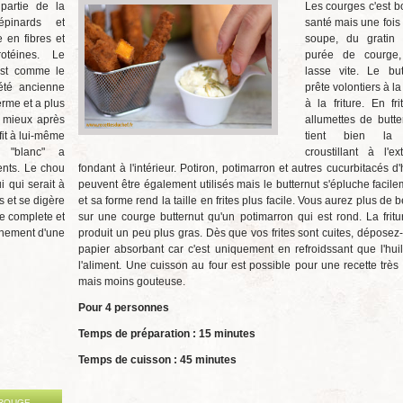
partie de la
Les courges c'est b
épinards et
santé mais une fois 
 en fibres et
soupe, du gratin
otéines. Le
purée de courge,
est comme le
lasse vite. Le but
été ancienne
prête volontiers à l
ferme et a plus
à la friture. En fri
t mieux après
allumettes de butt
fit à lui-même
tient bien la 
 "blanc" a
croustillant à l'ex
ients. Le chou
fondant à l'intérieur. Potiron, potimarron et autres cucurbitacés d
i qui serait à
peuvent être également utilisés mais le butternut s'épluche facile
s et se digère
et sa forme rend la taille en frites plus facile. Vous aurez plus de be
te complete et
sur une courge butternut qu'un potimarron qui est rond. La fritu
gnement d'une
produit un peu plus gras. Dès que vos frites sont cuites, déposez-
papier absorbant car c'est uniquement en refroidssant que l'hui
l'aliment. Une cuisson au four est possible pour une recette très 
mais moins gouteuse.
Pour 4 personnes
Temps de préparation : 15 minutes
Temps de cuisson : 45 minutes
 ROUGE