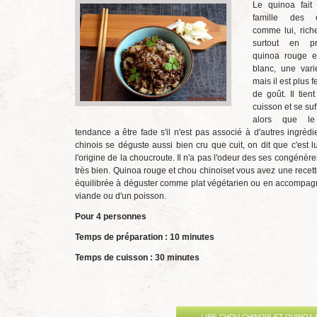
Le quinoa fait 
famille des 
comme lui, riche
surtout en pr
quinoa rouge 
blanc, une vari
mais il est plus 
de goût. Il tien
cuisson et se suf
alors que le
tendance a être fade s'il n'est pas associé à d'autres ingréd
chinois se déguste aussi bien cru que cuit, on dit que c'est lu
l'origine de la choucroute. Il n'a pas l'odeur des ses congénère
très bien. Quinoa rouge et chou chinoiset vous avez une recet
équilibrée à déguster comme plat végétarien ou en accompa
viande ou d'un poisson.
Pour 4 personnes
Temps de préparation : 10 minutes
Temps de cuisson : 30 minutes
LIRE CHOU CHINOIS ET QUINOA