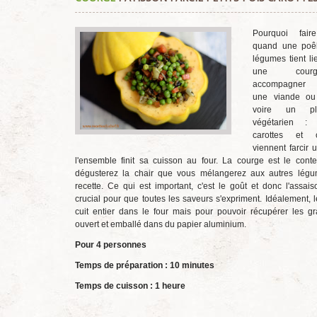
Pourquoi fair
quand une poêl
légumes tient li
une cour
accompagner p
une viande ou
voire un pl
végétarien : 
carottes et 
viennent farcir 
l'ensemble finit sa cuisson au four. La courge est le cont
dégusterez la chair que vous mélangerez aux autres légu
recette. Ce qui est important, c'est le goût et donc l'assai
crucial pour que toutes les saveurs s'expriment. Idéalement, 
cuit entier dans le four mais pour pouvoir récupérer les gra
ouvert et emballé dans du papier aluminium.
Pour 4 personnes
Temps de préparation : 10 minutes
Temps de cuisson : 1 heure