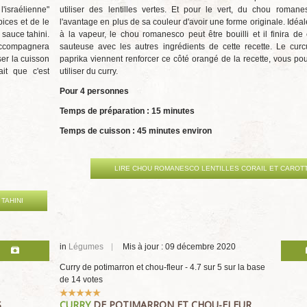
'israélienne"
utiliser des lentilles vertes. Et pour le vert, du chou roman
ices et de le
l'avantage en plus de sa couleur d'avoir une forme originale. Idéal
 sauce tahini.
à la vapeur, le chou romanesco peut être bouilli et il finira de 
accompagnera
sauteuse avec les autres ingrédients de cette recette. Le cur
er la cuisson
paprika viennent renforcer ce côté orangé de la recette, vous po
it que c'est
utiliser du curry.
Pour 4 personnes
Temps de préparation : 15 minutes
Temps de cuisson : 45 minutes environ
LIRE CHOU ROMANESCO LENTILLES CORAIL ET CAROT
TAHINI
in
Légumes
Mis à jour : 09 décembre 2020
Curry de potimarron et chou-fleur
-
4.7
sur
5
sur la base
de
14
votes
Vote
S
CURRY
DE POTIMARRON ET CHOU-FLEUR
utilisateur:
5
/
5