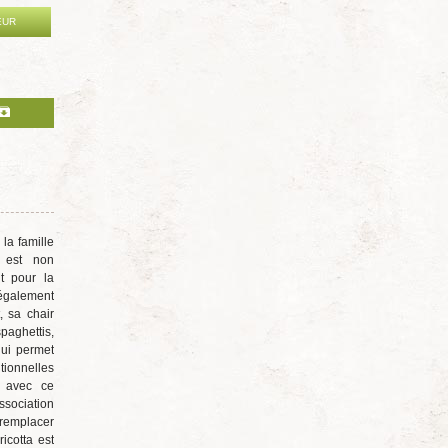
EUR
la famille
 est non
t pour la
alement
, sa chair
aghettis,
ui permet
itionnelles
s avec ce
sociation
 remplacer
icotta est