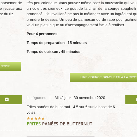
z parsemer de
très peu calorique. Vous pouvez même oser la mozzarella qui vo
e recette aux
un côté très cremeux. Le goût de la chair de la courge spaghetti
c du riz.
prononcé il faut veiller à ne pas la mélanger avec un ingrédient qu
prendre le dessus. Un peu de parmesan ou de râpé pour gratiner 
voici un plat unique ou d'accompagnement facile à réaliser.
Pour 4 personnes
Temps de préparation : 15 minutes
Temps de cuisson : 45 minutes
INOISE
LIRE COURGE SPAGHETTI À LA RICO
in
Légumes
Mis à jour : 30 novembre 2020
Frites panées de butternut
-
4.5
sur
5
sur la base de
6
votes
Vote
FRITES
PANÉES DE BUTTERNUT
utilisateur:
5
/
5