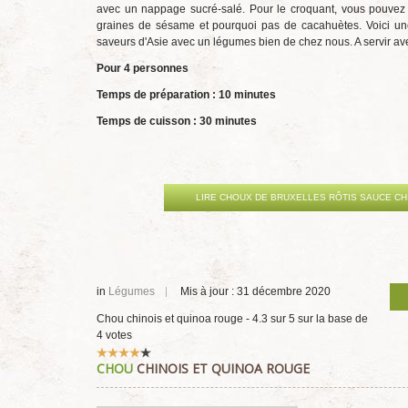
avec un nappage sucré-salé. Pour le croquant, vous pouve
graines de sésame et pourquoi pas de cacahuètes. Voici un
saveurs d'Asie avec un légumes bien de chez nous. A servir ave
Pour 4 personnes
Temps de préparation : 10 minutes
Temps de cuisson : 30 minutes
LIRE CHOUX DE BRUXELLES RÔTIS SAUCE CH
in
Légumes
Mis à jour : 31 décembre 2020
Chou chinois et quinoa rouge
-
4.3
sur
5
sur la base de
4
votes
Vote
CHOU
CHINOIS ET QUINOA ROUGE
utilisateur:
4
/
5