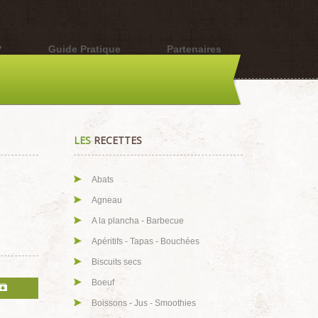
?
Guide Pratique
Partenaires
LES
RECETTES
Abats
Agneau
A la plancha - Barbecue
Apéritifs - Tapas - Bouchées
Biscuits secs
Boeuf
Boissons - Jus - Smoothies