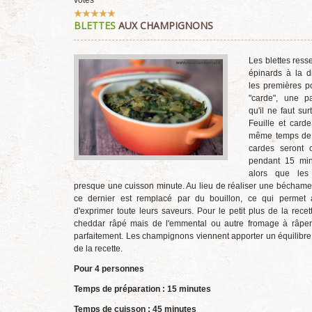
votes
Vote
BLETTES
AUX CHAMPIGNONS
utilisateur:
5
/
5
Les blettes ress
épinards à la d
les premières p
"carde", une pa
qu'il ne faut sur
Feuille et carde
même temps de 
cardes seront c
pendant 15 min
alors que les 
presque une cuisson minute. Au lieu de réaliser une béchamel 
ce dernier est remplacé par du bouillon, ce qui permet
d'exprimer toute leurs saveurs. Pour le petit plus de la recett
cheddar râpé mais de l'emmental ou autre fromage à râper
parfaitement. Les champignons viennent apporter un équilibre
de la recette.
Pour 4 personnes
Temps de préparation : 15 minutes
Temps de cuisson : 45 minutes