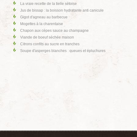
La vraie recette de la tielle sètoise
Jus de bissap : la boisson hydratante anti canicule
Gigot d'agneau au barbecue
Mogettes à la charentaise
Chapon aux cèpes sauce au champagne
Viande de boeuf séchée maison
Citrons confits au sucre en tranches
Soupe d'asperges blanches : queues et épluchures