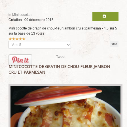
in
Mini cocottes
Création : 09 décembre 2015
Mini cocotte de gratin de chou-fleur jambon cru et parmesan
-
4.5
sur
5
sur la base de
13
votes
Vote
utilisateur:
5
/
5
Veuillez
voter
Tweet
MINI COCOTTE DE GRATIN DE CHOU-FLEUR JAMBON
CRU ET PARMESAN