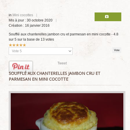
in
Mini cocottes
Mis à jour : 30 octobre 2020
Création : 16 janvier 2016
Soufflé aux chanterelles jambon cru et parmesan en mini cocotte
-
4.8
sur
5
sur la base de
13
votes
Vote
utilisateur:
5
/
5
Veuillez
voter
Tweet
SOUFFLÉ AUX CHANTERELLES JAMBON CRU ET
PARMESAN EN MINI COCOTTE