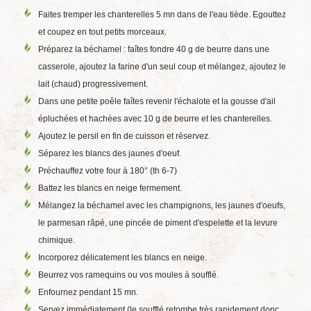
Faites tremper les chanterelles 5 mn dans de l'eau tiède. Egouttez
et coupez en tout petits morceaux.
Préparez la béchamel : faîtes fondre 40 g de beurre dans une
casserole, ajoutez la farine d'un seul coup et mélangez, ajoutez le
lait (chaud) progressivement.
Dans une petite poêle faîtes revenir l'échalote et la gousse d'ail
épluchées et hachées avec 10 g de beurre et les chanterelles.
Ajoutez le persil en fin de cuisson et réservez.
Séparez les blancs des jaunes d'oeuf.
Préchauffez votre four à 180° (th 6-7)
Battez les blancs en neige fermement.
Mélangez la béchamel avec les champignons, les jaunes d'oeufs,
le parmesan râpé, une pincée de piment d'espelette et la levure
chimique.
Incorporez délicatement les blancs en neige.
Beurrez vos ramequins ou vos moules à soufflé.
Enfournez pendant 15 mn.
Servez immédiatement (le soufflé retombe très rapidement donc