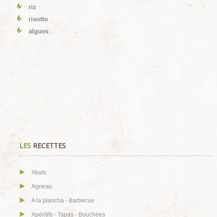
riz
risotto
algues
LES
RECETTES
Abats
Agneau
A la plancha - Barbecue
Apéritifs - Tapas - Bouchées