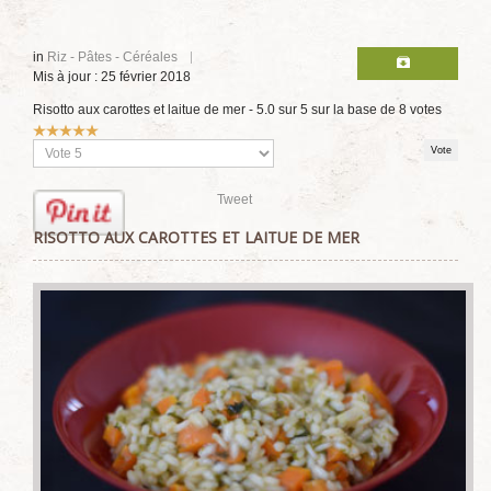
in
Riz - Pâtes - Céréales
Mis à jour : 25 février 2018
Risotto aux carottes et laitue de mer
-
5.0
sur
5
sur la base de
8
votes
Vote
utilisateur:
5
/
5
Veuillez
voter
Tweet
RISOTTO AUX CAROTTES ET LAITUE DE MER