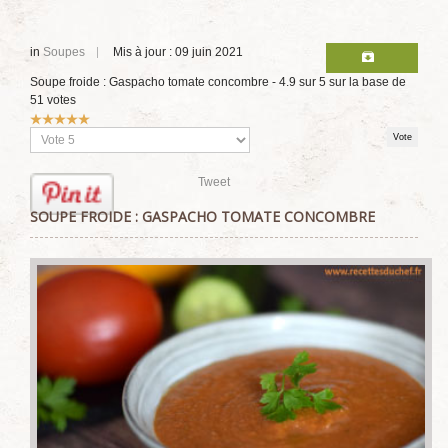
in
Soupes
Mis à jour : 09 juin 2021
Soupe froide : Gaspacho tomate concombre
-
4.9
sur
5
sur la base de
51
votes
Vote
utilisateur:
5
/
5
Veuillez
voter
Tweet
SOUPE FROIDE : GASPACHO TOMATE CONCOMBRE