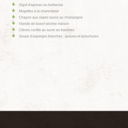
Gigot d'agneau au barbecue
Mogettes à la charentaise
Chapon aux cèpes sauce au champagne
Viande de boeuf séchée maison
Citrons confits au sucre en tranches
Soupe d'asperges blanches : queues et épluchures