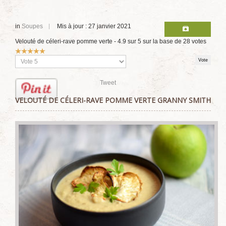
in
Soupes
Mis à jour : 27 janvier 2021
Velouté de céleri-rave pomme verte
-
4.9
sur
5
sur la base de
28
votes
Vote
utilisateur:
5
/
5
Veuillez
voter
Tweet
VELOUTÉ DE CÉLERI-RAVE POMME VERTE GRANNY SMITH