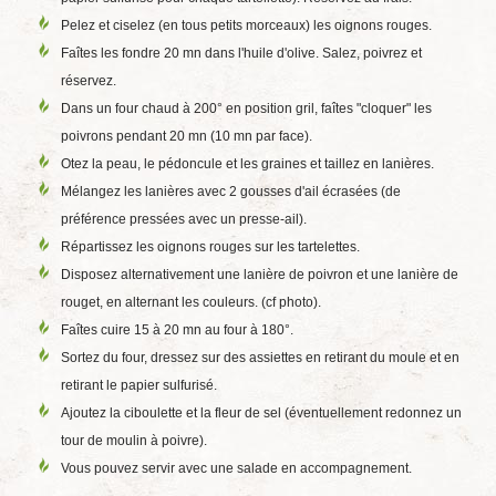
Pelez et ciselez (en tous petits morceaux) les oignons rouges.
Faîtes les fondre 20 mn dans l'huile d'olive. Salez, poivrez et
réservez.
Dans un four chaud à 200° en position gril, faîtes "cloquer" les
poivrons pendant 20 mn (10 mn par face).
Otez la peau, le pédoncule et les graines et taillez en lanières.
Mélangez les lanières avec 2 gousses d'ail écrasées (de
préférence pressées avec un presse-ail).
Répartissez les oignons rouges sur les tartelettes.
Disposez alternativement une lanière de poivron et une lanière de
rouget, en alternant les couleurs. (cf photo).
Faîtes cuire 15 à 20 mn au four à 180°.
Sortez du four, dressez sur des assiettes en retirant du moule et en
retirant le papier sulfurisé.
Ajoutez la ciboulette et la fleur de sel (éventuellement redonnez un
tour de moulin à poivre).
Vous pouvez servir avec une salade en accompagnement.