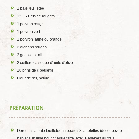
1 pâte feuilletée
12-16 filets de rougets
1 poivron rouge
1 poivron vert
1 poivron jaune ou orange
2 oignons rouges
2 gousses d'ail
2 cuillères à soupe d'huile d'olive
10 brins de ciboulette
Fleur de sel, poivre
PRÉPARATION
Déroulez la pâte feuilletée, préparez 8 tartelettes (découpez le
papier sulfurisé pour chaque tartellette). Réservez au frais.