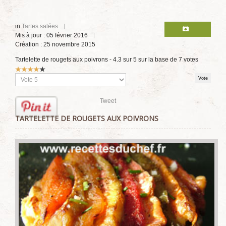
in
Tartes salées
Mis à jour : 05 février 2016
Création : 25 novembre 2015
Tartelette de rougets aux poivrons
-
4.3
sur
5
sur la base de
7
votes
Vote
utilisateur:
4
/
5
Veuillez
voter
Tweet
TARTELETTE DE ROUGETS AUX POIVRONS