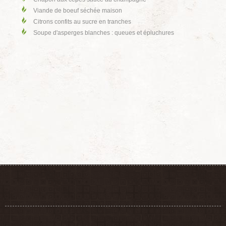
Viande de boeuf séchée maison
Citrons confits au sucre en tranches
Soupe d'asperges blanches : queues et épluchures